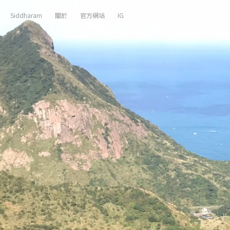
Siddharam
關於
官方網站
IG