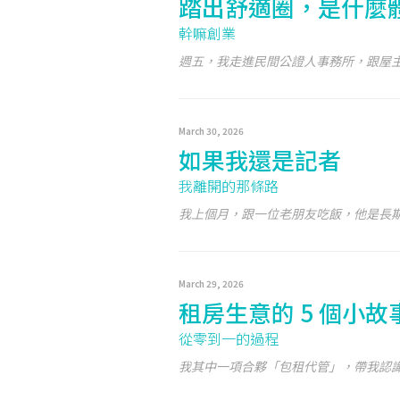
踏出舒適圈，是什麼
幹嘛創業
週五，我走進民間公證人事務所，跟屋主簽一
March 30, 2026
如果我還是記者
我離開的那條路
我上個月，跟一位老朋友吃飯，他是長期駐
March 29, 2026
租房生意的 5 個小故
從零到一的過程
我其中一項合夥「包租代管」，帶我認識新