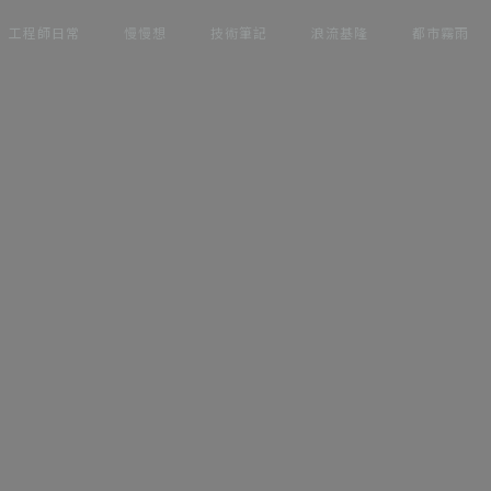
工程師日常
慢慢想
技術筆記
浪流基隆
都市霧雨