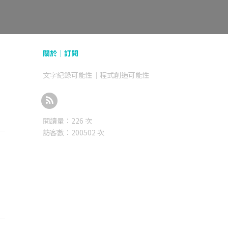
關於｜
訂閱
文字紀錄可能性｜程式創造可能性
閱讀量：
226
次
訪客數：
200502
次