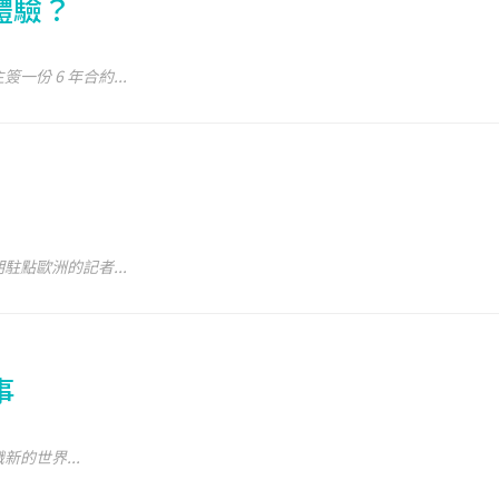
體驗？
份 6 年合約...
點歐洲的記者...
事
的世界...