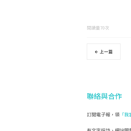
閱讀量
70
次
← 上一篇
聯絡與合作
訂閱電子報，領
「我
有文字採訪、網站開