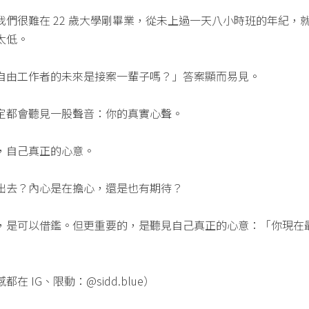
我們很難在 22 歲大學剛畢業，從未上過一天八小時班的年紀，
太低。
自由工作者的未來是接案一輩子嗎？」答案顯而易見。
定都會聽見一股聲音：你的真實心聲。
，自己真正的心意。
出去？內心是在擔心，還是也有期待？
，是可以借鑑。但更重要的，是聽見自己真正的心意：「你現在
」
 IG、限動：@sidd.blue）