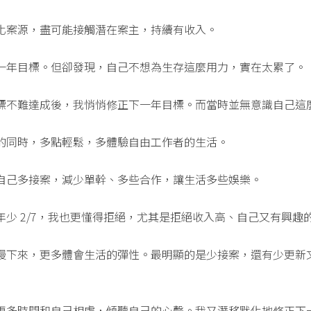
化案源，盡可能接觸潛在案主，持續有收入。
一年目標。但卻發現，自己不想為生存這麼用力，實在太累了。
標不難達成後，我悄悄修正下一年目標。而當時並無意識自己這
的同時，多點輕鬆，多體驗自由工作者的生活。
自己多接案，減少單幹、多些合作，讓生活多些娛樂。
年少 2/7，我也更懂得拒絕，尤其是拒絕收入高、自己又有興趣
慢下來，更多體會生活的彈性。最明顯的是少接案，還有少更新
更多時間和自己相處，傾聽自己的心聲。我又潛移默化地修正下