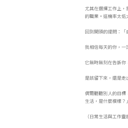
尤其在選擇工作上，
的職業。這機率太低
回到開頭的提問：「
我相信每天的你，一
它無時無刻在告訴你
是該留下來，還是走
偶爾聽聽別人的目標
生活，是什麼模樣？
（日常生活與工作靈感都在