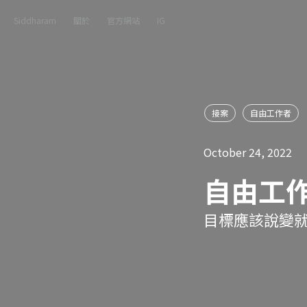
Siddharam
關於
官方網站
IG
接案
自由工作者
October 24, 2022
自由工
目標應該說變