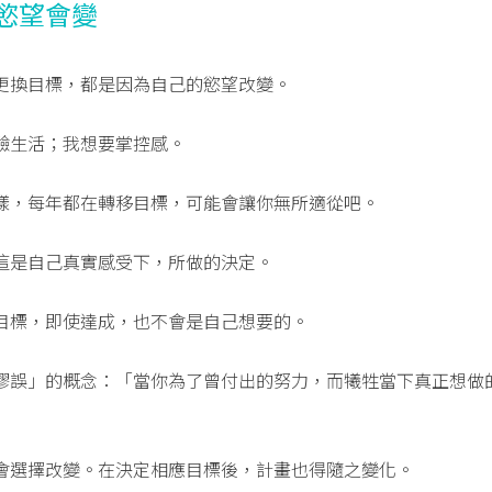
慾望會變
更換目標，都是因為自己的慾望改變。
驗生活；我想要掌控感。
樣，每年都在轉移目標，可能會讓你無所適從吧。
這是自己真實感受下，所做的決定。
目標，即使達成，也不會是自己想要的。
謬誤」的概念：「當你為了曾付出的努力，而犧牲當下真正想做
會選擇改變。在決定相應目標後，計畫也得隨之變化。