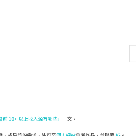
當前 10+ 以上收入源有哪些」
一文。
發，或是諮詢需求，皆可至
個人網站
參考作品，並聯繫
IG
。