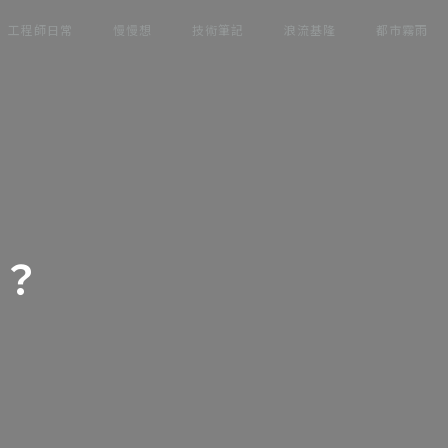
工程師日常
慢慢想
技術筆記
浪流基隆
都市霧雨
嗎？