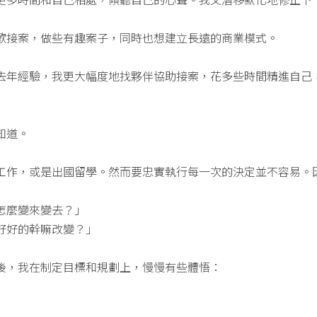
歡接案，做些有趣案子，同時也想建立長遠的商業模式。
去年經驗，我更大幅度地找夥伴協助接案，花多些時間精進自己
知道。
工作，或是出國留學。然而要忠實執行每一次的決定並不容易。
怎麼變來變去？」
好好的幹嘛改變？」
後，我在制定目標和規劃上，慢慢有些體悟：