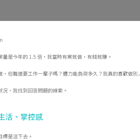
m
量是今年的 1.5 倍，我當時有案就做，有錢就賺。
做，但難道要工作一輩子嗎？體力能負荷多久？我真的喜歡做別
狀況，我找到回答問題的線索。
生活、掌控感
目標是活下去。