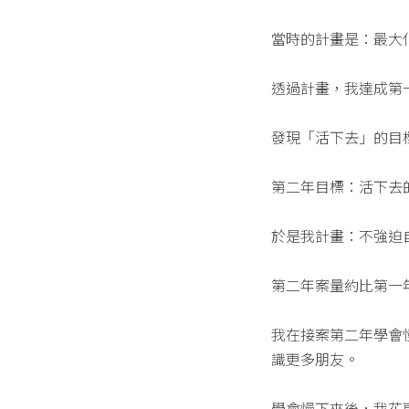
當時的計畫是：最大
透過計畫，我達成第
發現「活下去」的目
第二年目標：活下去
於是我計畫：不強迫
第二年案量約比第一
我在接案第二年學會
識更多朋友。
學會慢下來後，我花