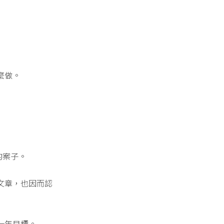
麼做。
的案子。
文章，也因而認
一年目標。