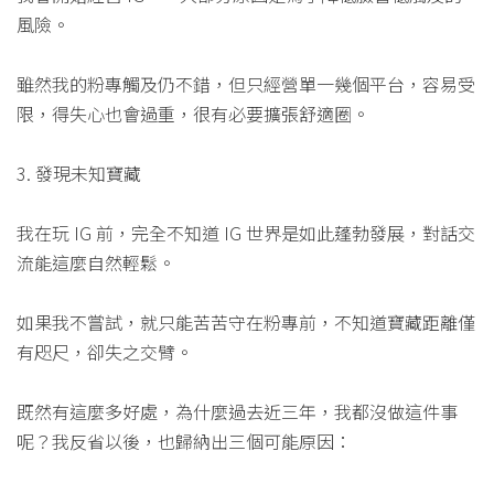
風險。
雖然我的粉專觸及仍不錯，但只經營單一幾個平台，容易受
限，得失心也會過重，很有必要擴張舒適圈。
3. 發現未知寶藏
我在玩 IG 前，完全不知道 IG 世界是如此蓬勃發展，對話交
流能這麼自然輕鬆。
如果我不嘗試，就只能苦苦守在粉專前，不知道寶藏距離僅
有咫尺，卻失之交臂。
既然有這麼多好處，為什麼過去近三年，我都沒做這件事
呢？我反省以後，也歸納出三個可能原因：