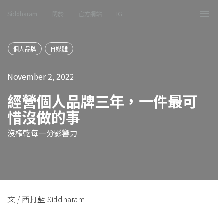
Siddharam
關於
官方網站
IG
Tog
nav
個人品牌
自媒體
November 2, 2022
經營個人品牌三年，一件最可
惜沒做的事
沒榨乾每一分影響力
文 / 西打藍 Siddharam