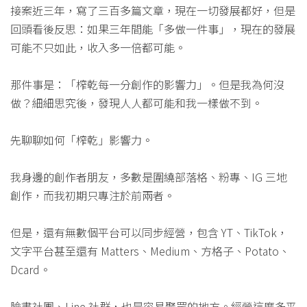
接案近三年，寫了三百多篇文章，現在一切發展都好，但是
回頭看後反思：如果三年間能「多做一件事」，現在的發展
可能不只如此，收入多一倍都可能。
那件事是：「榨乾每一分創作的影響力」。但是我為何沒
做？細細思究後，發現人人都可能和我一樣做不到。
先聊聊如何「榨乾」影響力。
我身邊的創作者朋友，多數是圍繞部落格、粉專、IG 三地
創作，而我初期只專注於前兩者。
但是，還有無數個平台可以同步經營，包含 YT、TikTok，
文字平台甚至還有 Matters、Medium、方格子、Potato、
Dcard。
臉書社團、Line 社群，也是容易聚眾的地方。經營這麼多平