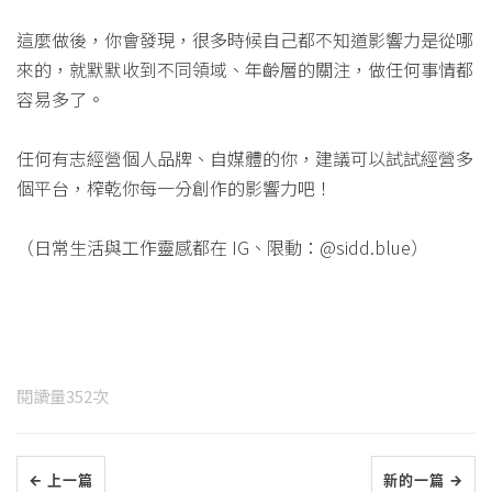
這麼做後，你會發現，很多時候自己都不知道影響力是從哪
來的，就默默收到不同領域、年齡層的關注，做任何事情都
容易多了。
任何有志經營個人品牌、自媒體的你，建議可以試試經營多
個平台，榨乾你每一分創作的影響力吧！
（日常生活與工作靈感都在 IG、限動：@sidd.blue）
閱讀量
352
次
← 上一篇
新的一篇 →