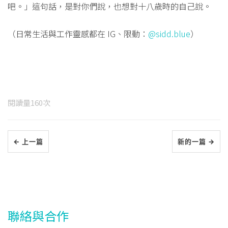
吧。」這句話，是對你們說，也想對十八歲時的自己說。
（日常生活與工作靈感都在 IG、限動：
@sidd.blue
）
閱讀量
160
次
← 上一篇
新的一篇 →
聯絡與合作