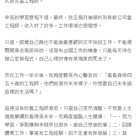
式語言當工程師。
辛苦的學習歷程不提，最終，我五個月後順利到新創公司當
工程師，收入好了許多，工作環境也很理想。
只是，感覺自己再也不能做最喜歡的文字採訪工作，不能偶
爾開車去南部採訪，或是有出國工作的機會，只能每天待在
辦公室寫程式。自己心裡好像有某塊東西死去了。
而在工作一年半後，我再度聽見內心聲音說：「看看身旁四
五十歲的工程師，他們就是你未來樣子，你想要自己未來過
這樣的生活嗎？」
這裡沒有貶義工程師意思，只是自己突然清醒，不想要人生
道路單調到看得見未來，而再度面臨人生選擇：「一，努力
學習，爭取賺夠多錢早日退休，做自己想做的事；二，回媒
體業工作，畢竟有工程經驗，說不定會有新發展；三，其