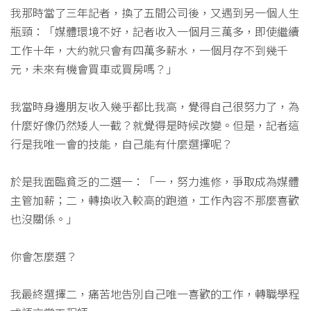
我那時當了三年記者，換了五間公司後，又遇到另一個人生
瓶頸：「媒體環境不好，記者收入一個月三萬多，即使繼續
工作十年，大約就只會有四萬多薪水，一個月存不到幾千
元，未來有機會買車或買房嗎？」
我當時身邊朋友收入幾乎都比我高，覺得自己很努力了，為
什麼好像仍然矮人一截？就覺得是時候改變。但是，記者這
行是我唯一會的技能，自己能有什麼選擇呢？
於是我面臨貧乏的二選一：「一，努力進修，爭取成為媒體
主管加薪；二，轉換收入較高的跑道，工作內容不那麼喜歡
也沒關係。」
你會怎麼選？
我最終選擇二，痛苦地告別自己唯一喜歡的工作，轉職學程