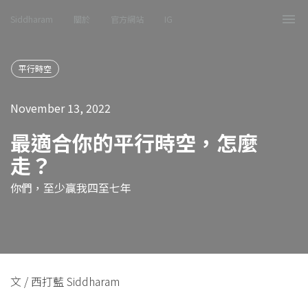
Siddharam
關於
官方網站
IG
Tog
nav
平行時空
November 13, 2022
最適合你的平行時空，怎麼
走？
你們，至少贏我四至七年
文 / 西打藍 Siddharam