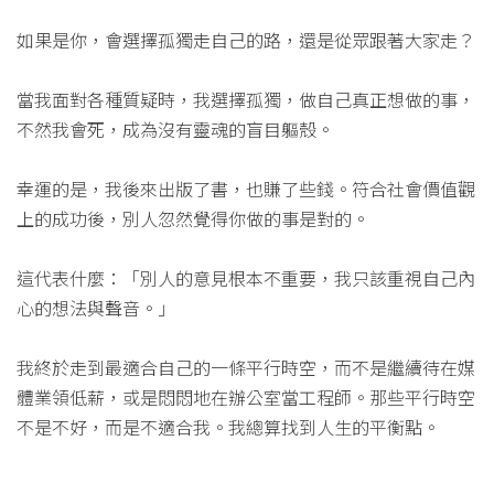
如果是你，會選擇孤獨走自己的路，還是從眾跟著大家走？
當我面對各種質疑時，我選擇孤獨，做自己真正想做的事，
不然我會死，成為沒有靈魂的盲目軀殼。
幸運的是，我後來出版了書，也賺了些錢。符合社會價值觀
上的成功後，別人忽然覺得你做的事是對的。
這代表什麼：「別人的意見根本不重要，我只該重視自己內
心的想法與聲音。」
我終於走到最適合自己的一條平行時空，而不是繼續待在媒
體業領低薪，或是悶悶地在辦公室當工程師。那些平行時空
不是不好，而是不適合我。我總算找到人生的平衡點。