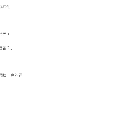
源給他。
求等。
機會？」
眼睛一亮的冒