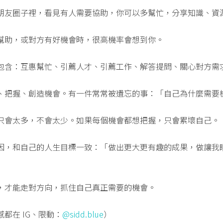
朋友圈子裡，看見有人需要協助，你可以多幫忙，分享知識、資
幫助，或對方有好機會時，很高機率會想到你。
包含：互惠幫忙、引薦人才、引薦工作、解答提問、關心對方需
、把握、創造機會。有一件常常被遺忘的事：「自己為什麼需要
只會太多，不會太少。如果每個機會都想把握，只會累壞自己。
因，和自己的人生目標一致：「做出更大更有趣的成果，做讓我
，才能走對方向，抓住自己真正需要的機會。
都在 IG、限動：
@sidd.blue
）