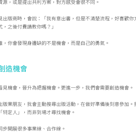
資源，或是提出共利方案，對方感受會很不同。
見出版商時，會說：「我有意出書，但是不清楚流程，好喜歡你
式，之後付費請教你嗎？」
維，你會發現身邊缺的不是機會，而是自己的勇氣。
法創造機會
看見機會，晉升為把握機會。更進一步，我們會需要創造機會。
出版業朋友，我會主動搜尋出版活動，在做好準備後刻意參加。
「特定人」，而非到場才尋找機會。
同步開展很多事業線、合作線。