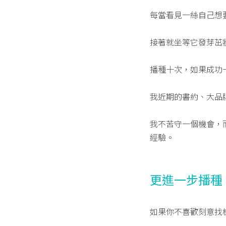
每當看見一絲自己想
接著就坐等它發芽茁
播種十次，如果成功
我近期的書約、大品
我不苦守一個機會，
經驗。
更進一步播種
如果你不喜歡刻意找