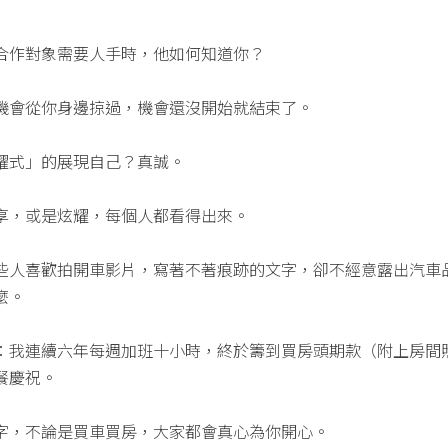
合作對象需要人手時，他如何知道你？
機會從你身邊掠過，機會還沒開始就結束了。
耀式」的展現自己？真誠。
享，或是炫耀，每個人都看得出來。
些人喜歡拍開車影片，寫著不著痕跡的文字，卻不經意露出汽車
麼。
：我連續六年每週加班十小時，終於籌到買房頭期款（附上房間
餐慶祝。
字，不論是買車買房，大家都會真心為你開心。