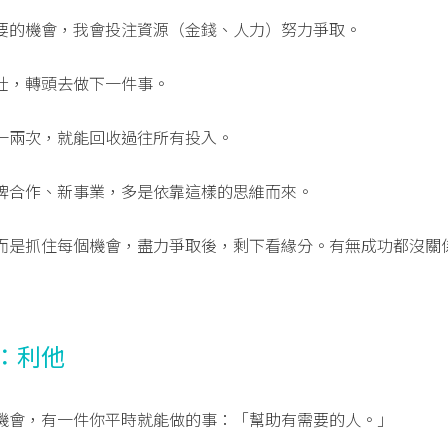
要的機會，我會投注資源（金錢、人力）努力爭取。
壯，轉頭去做下一件事。
一兩次，就能回收過往所有投入。
牌合作、新事業，多是依靠這樣的思維而來。
而是抓住每個機會，盡力爭取後，剩下看緣分。有無成功都沒關
：利他
機會，有一件你平時就能做的事：「幫助有需要的人。」