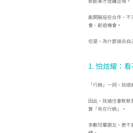
新創業才陸續出現。
能開展這些合作，不
會、創造機會。
但是，為什麼過去自
1. 怕炫耀：
「行銷」一詞，我總
因此，我過往會默默
算「有在行銷」。
多數同輩朋友，更不
耀。