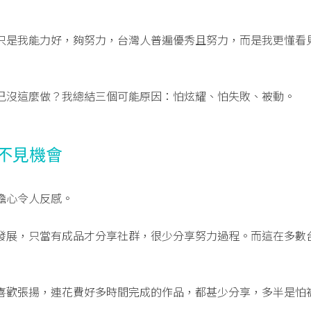
只是我能力好，夠努力，台灣人普遍優秀且努力，而是我更懂看
己沒這麼做？我總結三個可能原因：怕炫耀、怕失敗、被動。
看不見機會
擔心令人反感。
發展，只當有成品才分享社群，很少分享努力過程。而這在多數
喜歡張揚，連花費好多時間完成的作品，都甚少分享，多半是怕