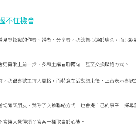
把握不住機會
看見想認識的作者、講者、分享者，我總擔心過於唐突，而只默
會更勇敢上前一步，多和主講者聊兩句，甚至交換聯絡方式。
時，我很喜歡主持人風格，而特意在活動結束後，上台表示喜歡
當認識新朋友，我除了交換聯絡方式，也會提自己的事業，探尋
不會讓人覺得煩？答案一樣取自於心態。