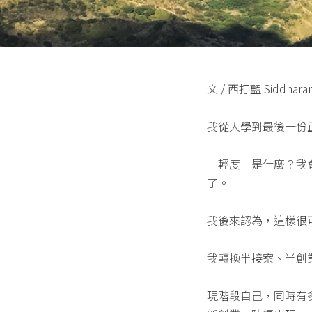
文 / 西打藍 Siddhara
我從大學到最後一份
「輕度」是什麼？我
了。
我後來認為，這樣很
我轉換半接案、半創
現階段自己，同時有