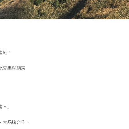
連結。
此交集就結束
會。」
、大品牌合作、