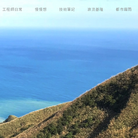
工程師日常
慢慢想
技術筆記
浪流基隆
都市霧雨
？