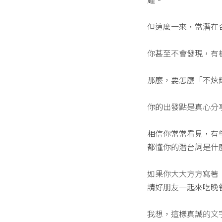
但這麼一來，當潛在
你甚至不會發現，有
那麼，要怎麼「不炫
你的出發點是真心分
相信你常常看見，有
都懂你的潛台詞是什
如果你大大方方寫著
請好朋友一起來吃晚
我想，這樣真誠的文