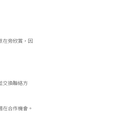
默在旁欣賞，因
並交換聯絡方
潛在合作機會。