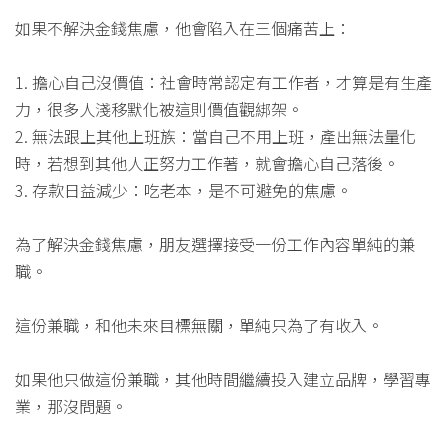
如果不解決金錢焦慮，他會陷入在三個痛苦上：
1. 擔心自己沒價值：社會時常認定有工作者，才算是有生產
力，很多人淺移默化被這則價值觀綁架。
2. 無法跟上其他上班族：當自己不用上班，產出無法量化
時，若想到其他人正努力工作著，就會擔心自己落後。
3. 存款日益減少：吃老本，是不可避免的焦慮。
為了解決金錢焦慮，朋友選擇接受一份工作內容單純的兼
職。
這份兼職，和他未來目標無關，單純只為了有收入。
如果他只做這份兼職，其他時間繼續投入建立品牌，學習專
業，那沒問題。