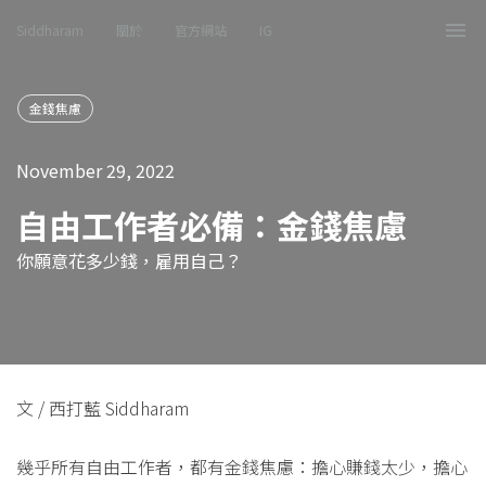
Siddharam
關於
官方網站
IG
Tog
nav
金錢焦慮
November 29, 2022
自由工作者必備：金錢焦慮
你願意花多少錢，雇用自己？
文 / 西打藍 Siddharam
幾乎所有自由工作者，都有金錢焦慮：擔心賺錢太少，擔心