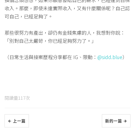
換個念頭想想，如果你願意發給自己的薪水，已經達到目標
收入。那麼，即使未達實際收入，又有什麼關係呢？自己認
可自己，已經足夠了。
那些很努力有產出，卻仍有金錢焦慮的人，我想對你說：
「別對自己太嚴苛，你已經足夠努力了。」
（日常生活與接案歷程分享都在 IG、限動：
@sidd.blue
）
閱讀量
117
次
← 上一篇
新的一篇 →