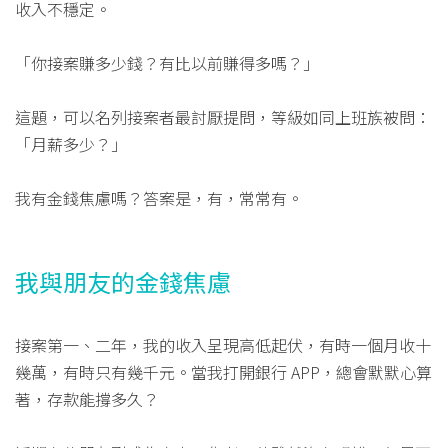
收入不穩定。
「你接案賺多少錢？有比以前賺得多嗎？」
這題，可以名列接案者最討厭提問，等級如同上班族被問：
「月薪多少？」
我有金錢焦慮嗎？答案是，有，常常有。
我與朋友的金錢焦慮
接案第一、二年，我的收入呈現高低起伏，有時一個月收十
幾萬，有時只有幾千元。當我打開銀行 APP，總會默默心算
著，存款能撐多久？