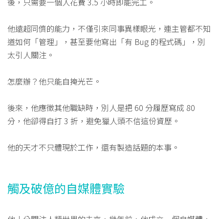
後，只需要一個人花費 3.5 小時即能完工。
他遠超同儕的能力，不僅引來同事異樣眼光，連主管都不知
道如何「管理」，甚至要他寫出「有 Bug 的程式碼」，別
太引人關注。
怎麼辦？他只能自掩光芒。
後來，他應徵其他職缺時，別人是把 60 分履歷寫成 80
分，他卻得自打 3 折，避免獵人頭不信這份資歷。
他的天才不只體現於工作，還有製造話題的本事。
觸及破億的自媒體實驗