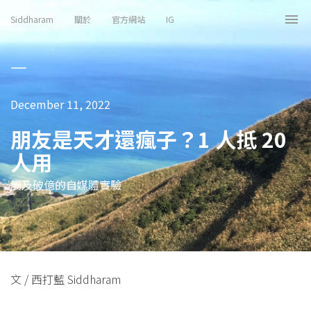
Siddharam
關於
官方網站
IG
Tog
nav
December 11, 2022
朋友是天才還瘋子？1 人抵 20
人用
觸及破億的自媒體實驗
文 / 西打藍 Siddharam