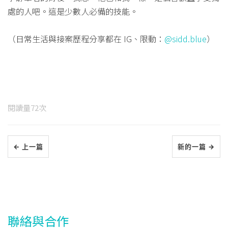
處的人吧。這是少數人必備的技能。
（日常生活與接案歷程分享都在 IG、限動：
@sidd.blue
）
閱讀量
72
次
← 上一篇
新的一篇 →
聯絡與合作