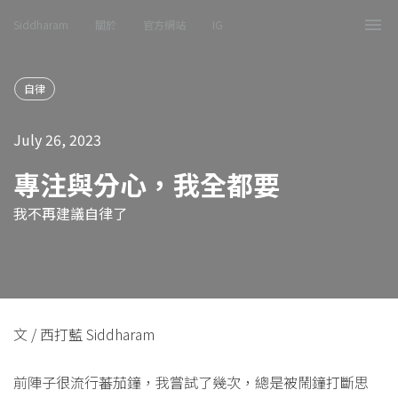
Siddharam
關於
官方網站
IG
Tog
nav
自律
July 26, 2023
專注與分心，我全都要
我不再建議自律了
文 / 西打藍 Siddharam
前陣子很流行蕃茄鐘，我嘗試了幾次，總是被鬧鐘打斷思