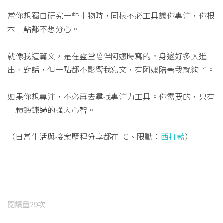
當你想獨自研究一些事物時，同樣不必工具讓你專注，你根
本一點都不想分心。
就像我這篇文，是在靈堂陪伴阿嬤時寫的。身邊好多人進
出、對話，但一點都不影響我寫文，有阿嬤陪著我就夠了。
如果你想專注，不必再去尋找專注力工具。你需要的，只有
一顆鍛鍊過的強大心智。
（日常生活與接案歷程分享都在 IG、限動：
西打藍
）
閱讀量
29
次