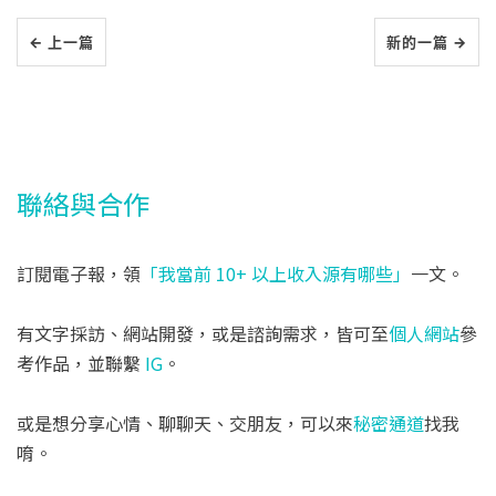
← 上一篇
新的一篇 →
聯絡與合作
訂閱電子報，領
「我當前 10+ 以上收入源有哪些」
一文。
有文字採訪、網站開發，或是諮詢需求，皆可至
個人網站
參
考作品，並聯繫
IG
。
或是想分享心情、聊聊天、交朋友，可以來
秘密通道
找我
唷。