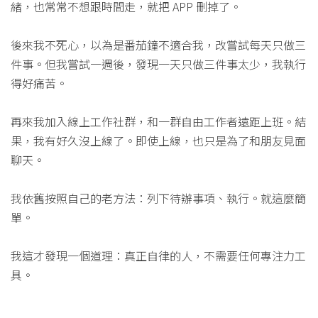
緒，也常常不想跟時間走，就把 APP 刪掉了。
後來我不死心，以為是番茄鐘不適合我，改嘗試每天只做三
件事。但我嘗試一週後，發現一天只做三件事太少，我執行
得好痛苦。
再來我加入線上工作社群，和一群自由工作者遠距上班。結
果，我有好久沒上線了。即使上線，也只是為了和朋友見面
聊天。
我依舊按照自己的老方法：列下待辦事項、執行。就這麼簡
單。
我這才發現一個道理：真正自律的人，不需要任何專注力工
具。