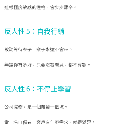
這樣極度敏感的性格，會步步艱辛。
反人性 5：自我行銷
被動等待案子，案子永遠不會來。
無論你有多好，只要沒被看見，都不算數。
反人性 6：不停止學習
公司職務，是一個蘿蔔一個坑。
當一名自僱者，客戶有什麼需求，就得滿足。