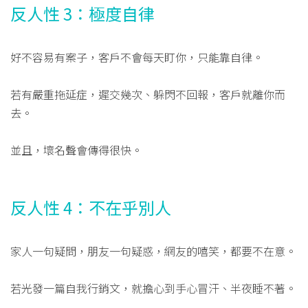
反人性 3：極度自律
好不容易有案子，客戶不會每天盯你，只能靠自律。
若有嚴重拖延症，遲交幾次、躲閃不回報，客戶就離你而
去。
並且，壞名聲會傳得很快。
反人性 4：不在乎別人
家人一句疑問，朋友一句疑惑，網友的嘻笑，都要不在意。
若光發一篇自我行銷文，就擔心到手心冒汗、半夜睡不著。