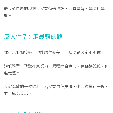
能長遠自雇的秘方，沒有特殊技巧，只有學習，學深也學
廣。
反人性 7：走最難的路
你可以低價接案，也能應付交差。但這條路必定走不遠。
蹲低學習，默默在家努力，累積綜合實力，這條路雖難，但
能走遠。
大家渴望的一夕爆紅，若沒有自律支撐，也只會曇花一現，
並且成為笑話。