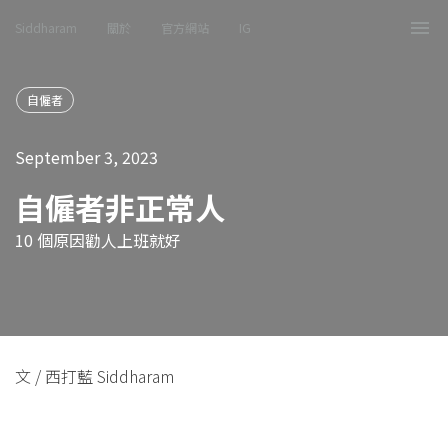
Siddharam
關於
官方網站
IG
Tog
nav
自僱者
September 3, 2023
自僱者非正常人
10 個原因勸人上班就好
文 / 西打藍 Siddharam