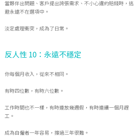
當夥伴出問題、客戶提出誇張需求、不小心違約賠錢時，逃
避永遠不在選項中。
淡定處理衝突，成為了日常。
反人性 10：永遠不穩定
你每個月收入，從來不相同。
有時四位數，有時六位數。
工作時間也不一樣，有時連放幾週假，有時連續一個月趕
工。
成為自僱者一年容易，撐過三年很難。