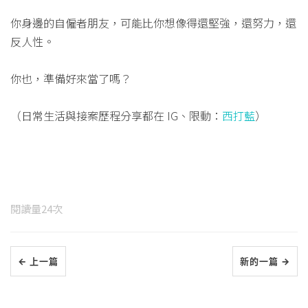
你身邊的自僱者朋友，可能比你想像得還堅強，還努力，還
反人性。
你也，準備好來當了嗎？
（日常生活與接案歷程分享都在 IG、限動：
西打藍
）
閱讀量
24
次
← 上一篇
新的一篇 →