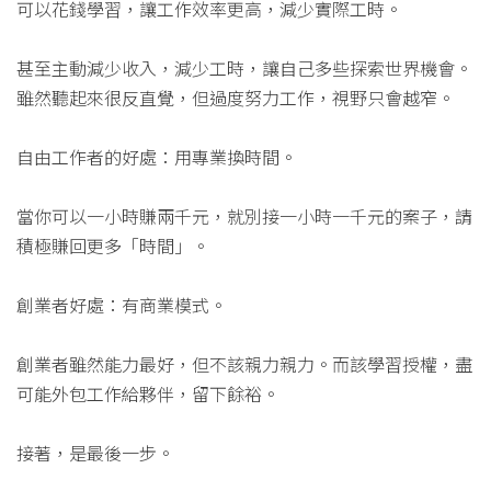
可以花錢學習，讓工作效率更高，減少實際工時。
甚至主動減少收入，減少工時，讓自己多些探索世界機會。
雖然聽起來很反直覺，但過度努力工作，視野只會越窄。
自由工作者的好處：用專業換時間。
當你可以一小時賺兩千元，就別接一小時一千元的案子，請
積極賺回更多「時間」。
創業者好處：有商業模式。
創業者雖然能力最好，但不該親力親力。而該學習授權，盡
可能外包工作給夥伴，留下餘裕。
接著，是最後一步。