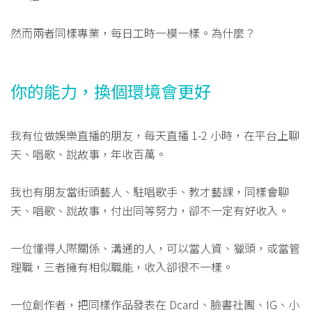
然而兩者同樣專業，每日工時一模一樣。為什麼？
你的能力，換個環境會更好
我有位做娛樂直播的朋友，每天直播 1-2 小時，在平台上聊
天、唱歌、說故事，年收百萬。
我也有朋友當街頭藝人、駐唱歌手、教才藝課，同樣會聊
天、唱歌、說故事，付出同等努力，卻不一定有好收入。
一位懂得人際關係、溝通的人，可以當人資、獵頭，或當管
理職，三者擁有相似職能，收入卻很不一樣。
一位創作者，把同樣作品發表在 Dcard、臉書社團、IG、小