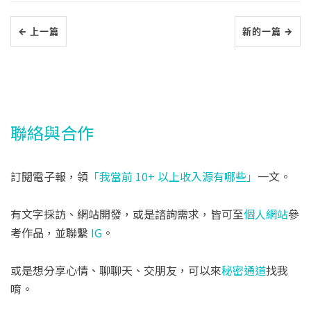
← 上一篇
新的一篇 →
聯絡與合作
訂閱電子報，領
「我當前 10+ 以上收入源有哪些」
一文。
有文字採訪、網站開發，或是諮詢需求，皆可至
個人網站
參
考作品，並聯繫
IG
。
或是想分享心情、聊聊天、交朋友，可以來
秘密通道
找我
唷。