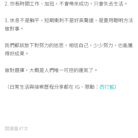
2. 你長時間工作、加班，不會帶來成功，只會失去生活。
3. 休息不是躺平，短期衝刺不是好高騖遠，是要用聰明方法
做對事。
我們都該放下對努力的迷思，相信自己，少少努力，也能獲
得好成果。
做對選擇，大概是人們唯一可控的運氣了。
（日常生活與接案歷程分享都在 IG、限動：
西打藍
）
閱讀量
47
次