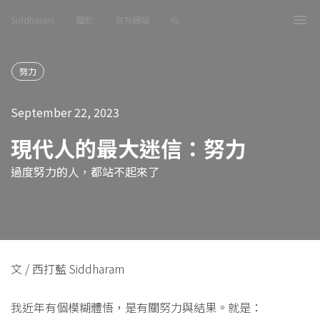
Siddharam
關於
官方網站
IG
Tog
nav
努力
September 22, 2023
現代人的最大迷信：努力
過度努力的人，都站不起來了
文 / 西打藍 Siddharam
我近年有個模糊體悟，是有關努力與結果。就是：