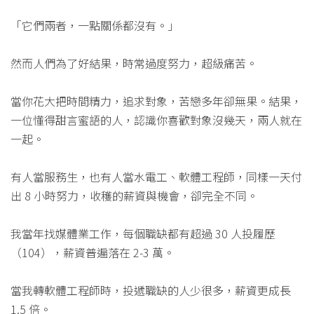
「它們兩者，一點關係都沒有。」
然而人們為了好結果，時常過度努力，超級痛苦。
當你花大把時間精力，追求對象，苦戀多年卻無果。結果，
一位懂得甜言蜜語的人，認識你喜歡對象沒幾天，兩人就在
一起。
有人當服務生，也有人當水電工、軟體工程師，同樣一天付
出 8 小時努力，收穫的薪資與機會，卻完全不同。
我當年找媒體業工作，每個職缺都有超過 30 人投履歷
（104），薪資普遍落在 2-3 萬。
當我轉軟體工程師時，投遞職缺的人少很多，薪資更成長
1.5 倍。