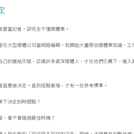
定
意要當記者，卻完全不懂媒體業。
是在大型媒體公司當網路編輯。我開始大量吸收媒體業知識，工
自己的連結天賦，認識許多資深媒體人，才在他們引薦下，進入
著直覺做決定。直到經驗漸增，才有一些參考標準。
美下決定的時間點？
楚，會不會錯過最佳時機？
辦人貝佐斯的「可逆與不可逆的決定」理論，才總算有判斷依據