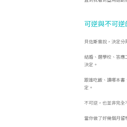
可逆與不可逆
貝佐斯曾說，決定分
結婚、選學校、答應
決定。
跟誰吃飯、讀哪本書
定。
不可逆，也並非完全
當你做了好幾個月留