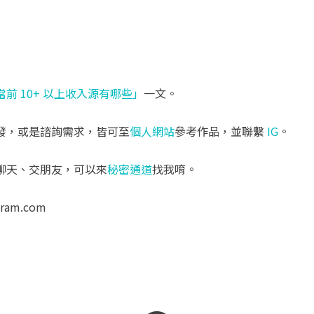
當前 10+ 以上收入源有哪些」
一文。
發，或是諮詢需求，皆可至
個人網站
參考作品，並聯繫
IG
。
聊天、交朋友，可以來
秘密通道
找我唷。
aram.com