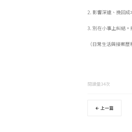
2. 影響深遠、挽回
3. 別在小事上糾結
（日常生活與接案歷程
閱讀量
34
次
← 上一篇