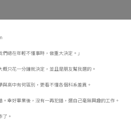
m
我們總在年輕不懂事時，做重大決定。」
大概只花一分鐘就決定，並且是朋友幫我選的。
學與高中有何區別，更看不懂各個科系差異。
錯。幸好畢業後，沒有一再犯錯，選自己毫無興趣的工作。
作了。