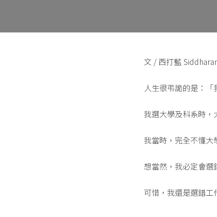
文 / 西打藍 Siddhara
人生很弔詭的是：「
我選大學及科系時，
我當時，完全不懂大
想當然，我必定會選
可惜，我還是選錯工