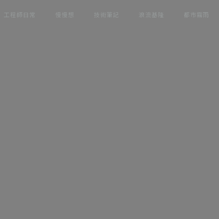
工程師日常
慢慢想
技術筆記
浪流基隆
都市霧雨