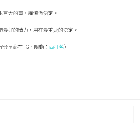
成本巨大的事，謹慎做決定。
。把最好的精力，用在最重要的決定。
分享都在 IG、限動：
西打藍
）