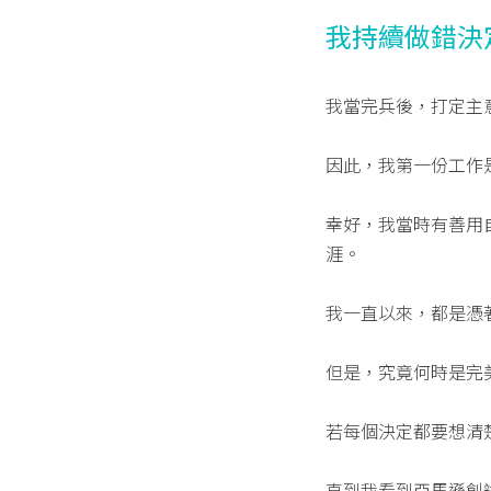
我持續做錯決
我當完兵後，打定主
因此，我第一份工作
幸好，我當時有善用
涯。
我一直以來，都是憑
但是，究竟何時是完
若每個決定都要想清
直到我看到亞馬遜創