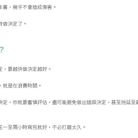
本書，幾乎不會造成傷害。
時做決定了。
？
定，要越快做決定越好。
，就是在浪費時間。
決定，你就要審慎評估，盡可能避免做出錯誤決定，甚至拖延至
花一至兩小時寫完就好，不必打磨太久。