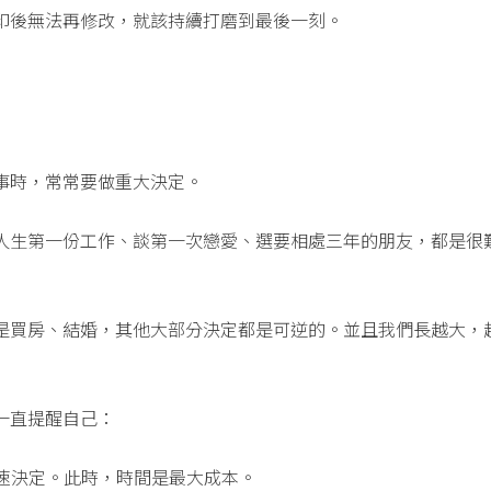
印後無法再修改，就該持續打磨到最後一刻。
事時，常常要做重大決定。
人生第一份工作、談第一次戀愛、選要相處三年的朋友，都是很
是買房、結婚，其他大部分決定都是可逆的。並且我們長越大，
一直提醒自己：
快速決定。此時，時間是最大成本。