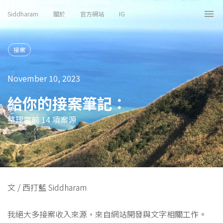
Siddharam
關於
官方網站
IG
Tog
nav
接案
November 10, 2023
給你的接案筆記：
整理當前 14 項案源
文 / 西打藍 Siddharam
我絕大多接案收入來源，來自網站開發與文字相關工作。