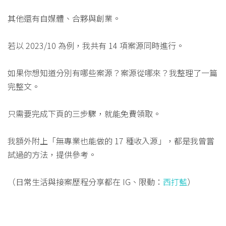
其他還有自媒體、合夥與創業。
若以 2023/10 為例，我共有 14 項案源同時進行。
如果你想知道分別有哪些案源？案源從哪來？我整理了一篇
完整文。
只需要完成下頁的三步驟，就能免費領取。
我額外附上「無專業也能做的 17 種收入源」，都是我曾嘗
試過的方法，提供參考。
（日常生活與接案歷程分享都在 IG、限動：
西打藍
）