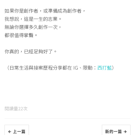
如果你是創作者，或準備成為創作者，
我想說，這是一生的志業。
無論你選擇多久創作一次，
都很值得掌聲。
你真的，已經足夠好了。
（日常生活與接案歷程分享都在 IG、限動：
西打藍
）
閱讀量
22
次
← 上一篇
新的一篇 →