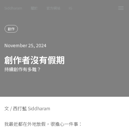
Siddharam
關於
官方網站
IG
Tog
nav
創作
November 25, 2024
創作者沒有假期
持續創作有多難？
文 / 西打藍 Siddharam
我最近都在外地放假，很擔心一件事：