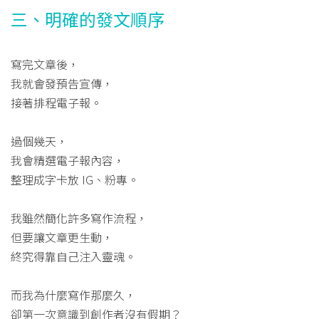
三、明確的發文順序
寫完文章後，
我就會發預告宣傳，
接著排程電子報。
過個幾天，
我會精選電子報內容，
整理成字卡放 IG、粉專。
我雖然簡化許多寫作流程，
但要讓文章更生動，
終究得靠自己注入靈魂。
而我為什麼寫作那麼久，
卻第一次意識到創作者沒有假期？