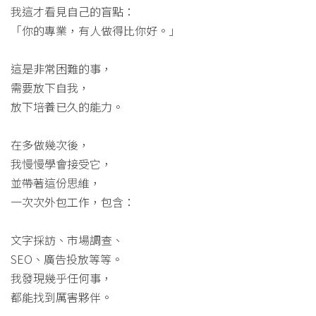
我這才看見自己的盲點：
「你的專業，有人做得比你好。」
這是非常困難的事，
需要放下自我，
放下培養已久的能力。
在多做幾次後，
我慢慢學會接受它，
並帶著這份思維，
一次次外包工作，包含：
文字採訪、市場調查、
SEO、廣告投放等等。
我發現幾乎任何事，
都能找到厲害夥伴。