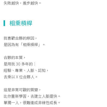
失敗越快，進步越快。
▎相乘槓桿
我喜歡合夥的原因，
是因為有「相乘槓桿」。
合夥的本質，
是用我 30 多年的：
經驗、專業、人脈、認知，
去乘以 X 位合夥人。
這是非常可觀的質變，
比你重新學習，去建立人脈還快。
單獨一人，很難達成非線性成長。