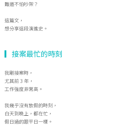
難道不怕吵架？
這篇文，
想分享這段演進史。
▎接案最忙的時刻
我剛接案時，
尤其前 3 年，
工作強度非常高。
我幾乎沒有放假的時刻，
白天到晚上，都在忙，
假日過的跟平日一樣。