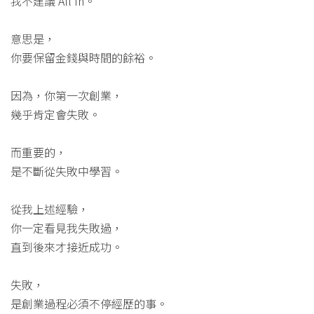
我不建議 All In。
意思是，
你要保留金錢與時間的餘裕。
因為，你第一次創業，
幾乎肯定會失敗。
而重要的，
是不斷從失敗中學習。
從我上述經驗，
你一定看見我失敗過，
直到後來才接近成功。
失敗，
是創業過程必須不停經歷的事。