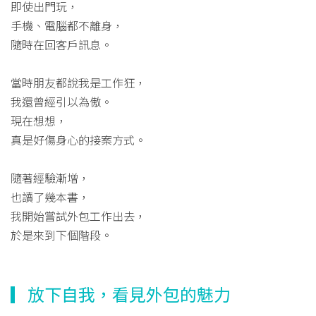
即使出門玩，
手機、電腦都不離身，
隨時在回客戶訊息。
當時朋友都說我是工作狂，
我還曾經引以為傲。
現在想想，
真是好傷身心的接案方式。
隨著經驗漸增，
也讀了幾本書，
我開始嘗試外包工作出去，
於是來到下個階段。
▎放下自我，看見外包的魅力