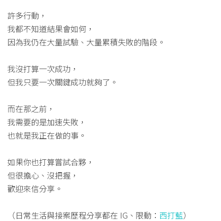
許多行動，
我都不知道結果會如何，
因為我仍在大量試驗、大量累積失敗的階段。
我沒打算一次成功，
但我只要一次關鍵成功就夠了。
而在那之前，
我需要的是加速失敗，
也就是我正在做的事。
如果你也打算嘗試合夥，
但很擔心、沒把握，
歡迎來信分享。
（日常生活與接案歷程分享都在 IG、限動：
西打藍
）