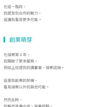
在這一階段，
我感受到合作的魅力，
這讓我看見更多可能。
▎創業萌芽
在接案第 4 年，
我開啟了更多服務，
例如上述提到的讀書會、接案諮詢。
這是我創業的契機，
看見接案以外的其他可能。
然而此時，
我雖然具備合作、商業經驗，