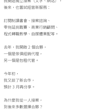
我開始獨立接案（文字、網站），
後來，也嘗試經營新服務：
訂閱制讀書會、接案諮詢、
零拖延挑戰賽、商業行銷顧問、
程式轉職教學、自媒體業配等。
去年，我開啟 2 個合夥，
一個是傢俱經銷代理，
另一個是包租代管。
今年初，
我又談了新合作，
預計 3 月再分享。
為什麼我從一人接案，
到後來多數選擇合夥？