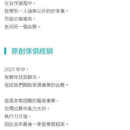
在合作過程中，
我學到一人接案以外的好多事。
而這也推進我，
走向另一個合夥。
▎原創傢俱經銷
2025 年中，
有夥伴找我聊天，
促成我們開啟傢俱事業的合夥。
這是非常困難的電商事業，
但兩位夥伴能力太好，
執行力又強，
因此去年最後一季營業額超高。