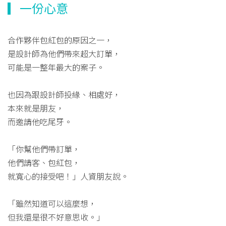
▎一份心意
合作夥伴包紅包的原因之一，
是設計師為他們帶來超大訂單，
可能是一整年最大的案子。
也因為跟設計師投緣、相處好，
本來就是朋友，
而邀請他吃尾牙。
「你幫他們帶訂單，
他們請客、包紅包，
就寬心的接受吧！」人資朋友說。
「雖然知道可以這麼想，
但我還是很不好意思收。」