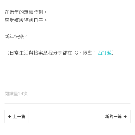
在過年的無價時刻，
享受這段特別日子。
新年快樂。
（日常生活與接案歷程分享都在 IG、限動：
西打藍
）
閱讀量
24
次
← 上一篇
新的一篇 →