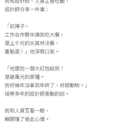
我和設計師、人資主管吃飯，
設計師分享一件事：
「前陣子，
工作合作夥伴請我吃大餐，
是上千元的米其林法餐，
重點是！」他深吸口氣。
「他還包一個大紅包給我！
是破萬元的那種。
我好幾年沒拿到年終了，好感動喲。」
接案多年的設計師激動的說。
我和人資互看一眼，
瞬間懂了彼此心情。