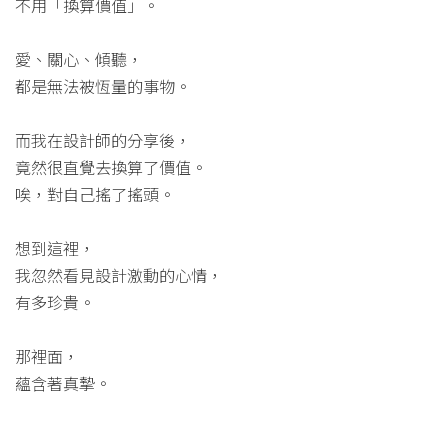
不用「換算價值」。
愛、關心、傾聽，
都是無法被恆量的事物。
而我在設計師的分享後，
竟然很直覺去換算了價值。
唉，對自己搖了搖頭。
想到這裡，
我忽然看見設計激動的心情，
有多珍貴。
那裡面，
蘊含著真摯。