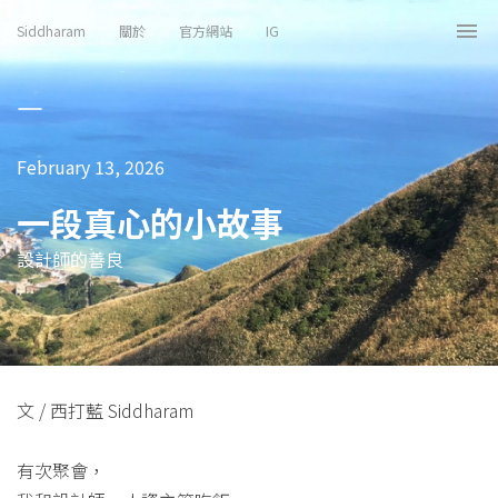
Siddharam
關於
官方網站
IG
Tog
nav
February 13, 2026
一段真心的小故事
設計師的善良
文 / 西打藍 Siddharam
有次聚會，