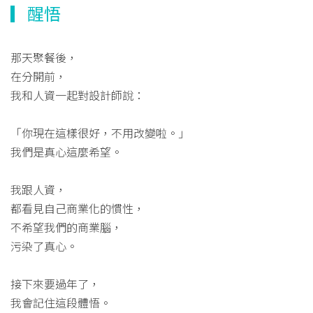
▎醒悟
那天聚餐後，
在分開前，
我和人資一起對設計師說：
「你現在這樣很好，不用改變啦。」
我們是真心這麼希望。
我跟人資，
都看見自己商業化的慣性，
不希望我們的商業腦，
污染了真心。
接下來要過年了，
我會記住這段體悟。