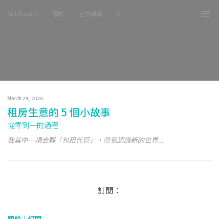
Siddharam
關於
官方網站
IG
Tog
nav
March 29, 2026
租房生意的 5 個小故事
從零到一的過程
我其中一項合夥「包租代管」，帶我認識新的世界...
訂閱：
關於｜
訂閱