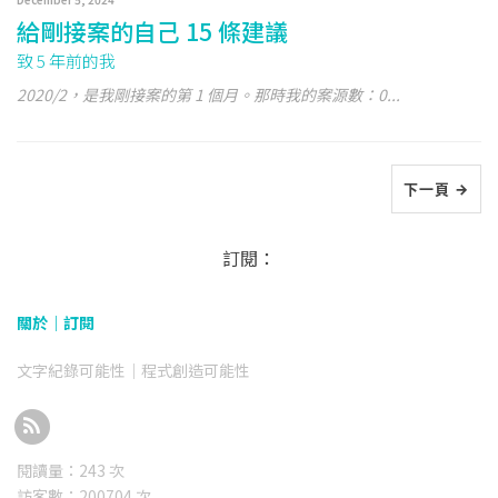
給剛接案的自己 15 條建議
致 5 年前的我
2020/2，是我剛接案的第 1 個月。那時我的案源數：0...
下一頁 →
訂閱：
關於｜
訂閱
文字紀錄可能性｜程式創造可能性
閱讀量：
243
次
訪客數：
200704
次