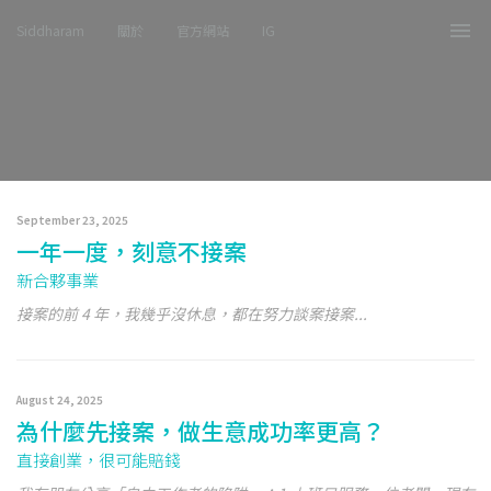
Siddharam
關於
官方網站
IG
Tog
nav
September 23, 2025
一年一度，刻意不接案
新合夥事業
接案的前 4 年，我幾乎沒休息，都在努力談案接案...
August 24, 2025
為什麼先接案，做生意成功率更高？
直接創業，很可能賠錢