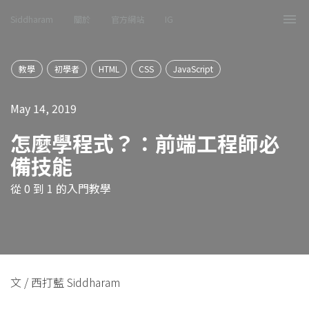
Siddharam
關於
官方網站
IG
Tog
nav
教學
初學者
HTML
CSS
JavaScript
May 14, 2019
怎麼學程式？：前端工程師必
備技能
從 0 到 1 的入門教學
文 / 西打藍 Siddharam