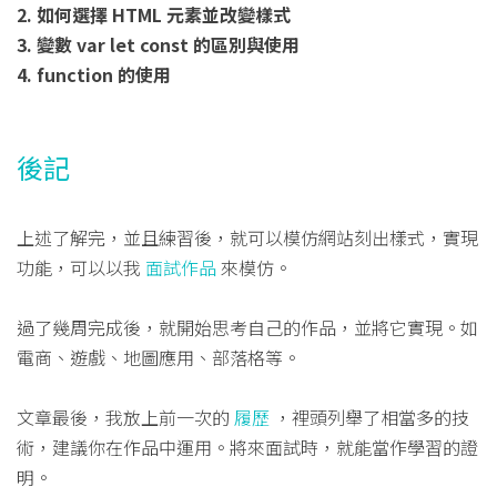
2. 如何選擇 HTML 元素並改變樣式
3. 變數 var let const 的區別與使用
4. function 的使用
後記
上述了解完，並且練習後，就可以模仿網站刻出樣式，實現
功能，可以以我
面試作品
來模仿。
過了幾周完成後，就開始思考自己的作品，並將它實現。如
電商、遊戲、地圖應用、部落格等。
文章最後，我放上前一次的
履歷
，裡頭列舉了相當多的技
術，建議你在作品中運用。將來面試時，就能當作學習的證
明。