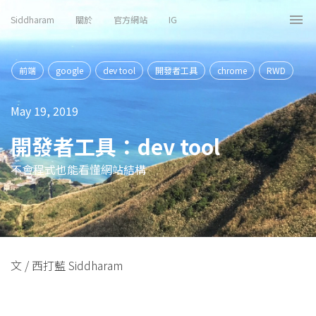
Siddharam
關於
官方網站
IG
Tog
nav
前端
google
dev tool
開發者工具
chrome
RWD
May 19, 2019
開發者工具：dev tool
不會程式也能看懂網站結構
文 / 西打藍 Siddharam