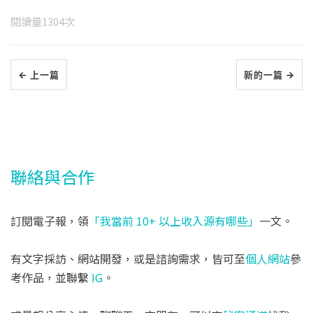
閱讀量
1304
次
← 上一篇
新的一篇 →
聯絡與合作
訂閱電子報，領
「我當前 10+ 以上收入源有哪些」
一文。
有文字採訪、網站開發，或是諮詢需求，皆可至
個人網站
參
考作品，並聯繫
IG
。