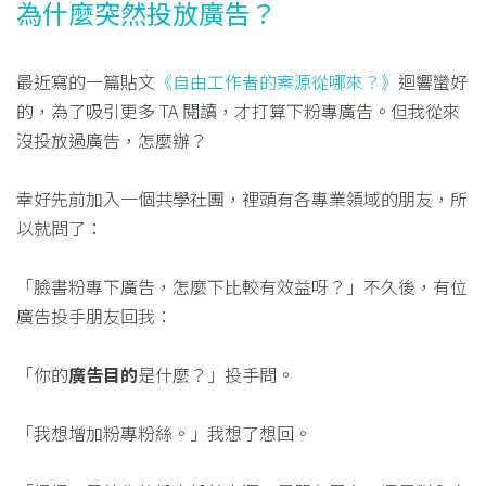
為什麼突然投放廣告？
最近寫的一篇貼文
《自由工作者的案源從哪來？》
迴響蠻好
的，為了吸引更多 TA 閱讀，才打算下粉專廣告。但我從來
沒投放過廣告，怎麼辦？
幸好先前加入一個共學社團，裡頭有各專業領域的朋友，所
以就問了：
「臉書粉專下廣告，怎麼下比較有效益呀？」不久後，有位
廣告投手朋友回我：
「你的
廣告目的
是什麼？」投手問。
「我想增加粉專粉絲。」我想了想回。