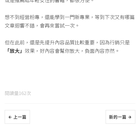
或是推薦給年輕女性的書籍，都很方便。
想不到經營粉專，還能學到一門新專業，等到下次又有哪篇
文章迴響不錯，會再來嘗試一次。
但在此前，還是先提升內容品質比較重要，因為行銷只是
「放大」
效果，好內容會幫你放大，負面內容亦然。
閱讀量
162
次
← 上一篇
新的一篇 →