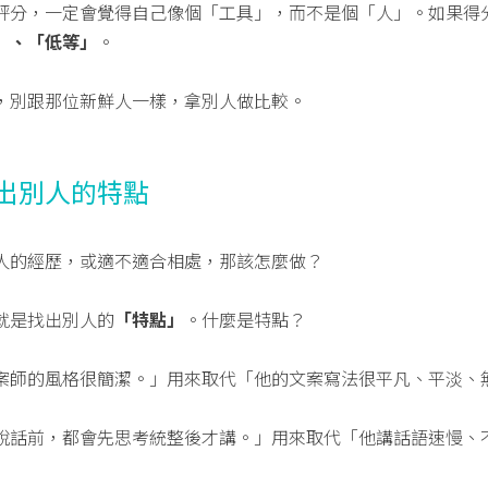
評分，一定會覺得自己像個「工具」，而不是個「人」。如果得
」、「低等」
。
，別跟那位新鮮人一樣，拿別人做比較。
出別人的特點
人的經歷，或適不適合相處，那該怎麼做？
就是找出別人的
「特點」
。什麼是特點？
案師的風格很簡潔。」用來取代「他的文案寫法很平凡、平淡、
說話前，都會先思考統整後才講。」用來取代「他講話語速慢、