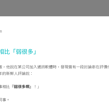
m
相比「弱很多」
飯，他說在某公司加入通訊軟體時，發現曾有一段討論串在評價
年的新鮮人評論說：
事相比
『弱很多啊』
！」
同事。