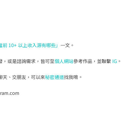
當前 10+ 以上收入源有哪些」
一文。
發，或是諮詢需求，皆可至
個人網站
參考作品，並聯繫
IG
。
聊天、交朋友，可以來
秘密通道
找我唷。
aram.com