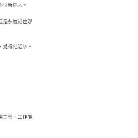
那位新鮮人。
還是永遠記住那
，覺得他活該。
業主管，工作能