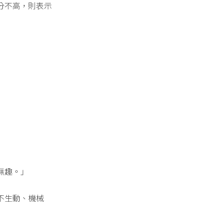
分不高，則表示
無趣。」
不生動、機械