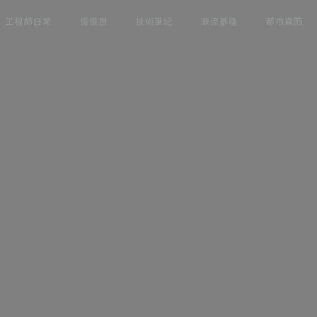
工程師日常
慢慢想
技術筆記
浪流基隆
都市霧雨