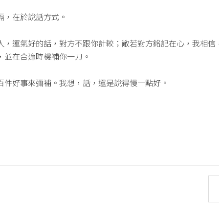
隔，在於說話方式。
人，運氣好的話，對方不跟你計較；敞若對方銘記在心，我相信
，並在合適時機補你一刀。
百件好事來彌補。我想，話，還是說得慢一點好。