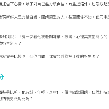
描述當下心情，除了對自己能力沒自信，有些退縮外，也怨懟起
發現新鮮人是有話直說、開朗類型的人，甚至關係不錯。但同事
事對我說：「有一次看他被老闆嫌棄、被罵，心裡其實蠻開心的
敢嫌棄別人？」
來就會去比較啊。但你自問，你會想成為被比較的對象嗎？
分
西裝男比較，他有錢、年輕、身材佳，個性幽默開朗，任職科技
跟西裝男做對比嗎？