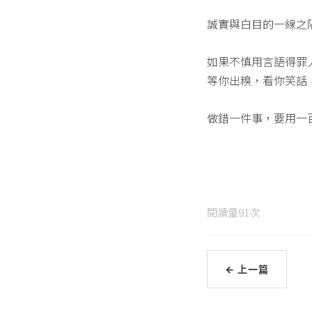
誠實與白目的一線之
如果不慎用言語得罪
等你出糗，看你笑話
做錯一件事，要用一
閱讀量
91
次
← 上一篇