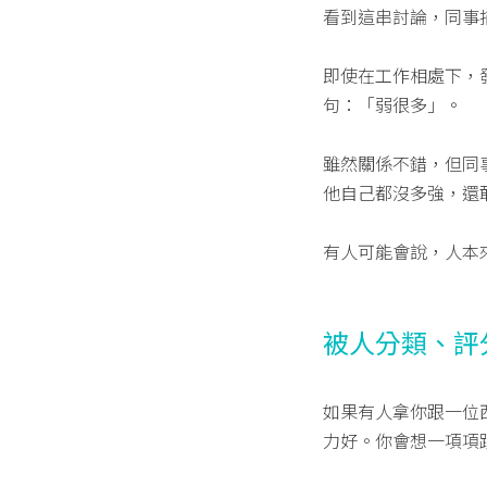
看到這串討論，同事
即使在工作相處下，
句：「弱很多」。
雖然關係不錯，但同
他自己都沒多強，還
有人可能會說，人本
被人分類、評
如果有人拿你跟一位
力好。你會想一項項