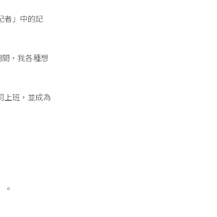
記者」中的記
。期間，我各種想
司上班，並成為
」。