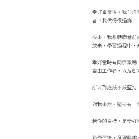
幸好畢業後，我並沒
者。我做得很過癮。
後來，我想轉職當前端工
放棄，學習過程中，
幸好當時有同儕激勵
自由工作者，以及創立「
所以到底該不該堅持
對我來說，堅持有一
若你的目標，是學好
若學習後，發現興趣