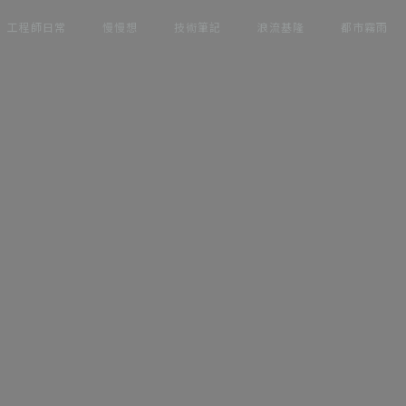
工程師日常
慢慢想
技術筆記
浪流基隆
都市霧雨