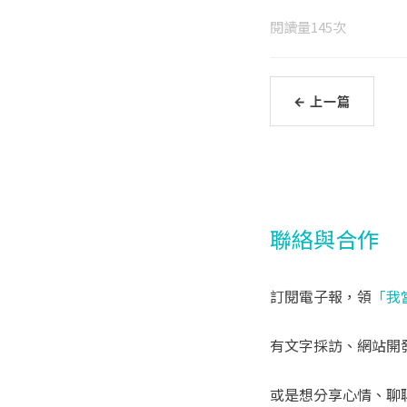
閱讀量
145
次
← 上一篇
聯絡與合作
訂閱電子報，領
「我
有文字採訪、網站開
或是想分享心情、聊