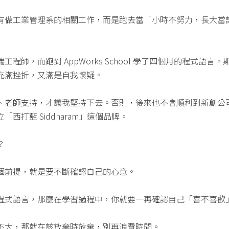
有做工業管理系的相關工作，而是跑去當「小時不努力，長大當
程師，而跑到 AppWorks School 學了四個月的程式語言
充滿挫折，又滿是自我懷疑。
、老師支持，才讓我堅持下去。否則，後來也不會順利到新創公
西打藍 Siddharam」這個品牌。
？
個前提，就是要不斷確認自己的心意。
程式語言，那麼在學習過程中，你就要一再確認自己「喜不喜歡
不大，那就在該放棄時放棄，別再浪費時間。