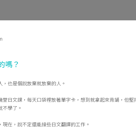
m
的嗎？
人，也是個說放棄就放棄的人。
幾堂日文課，每天口袋裡放著單字卡，想到就拿起來背誦，但堅
就不學了。
，現在，說不定還能接些日文翻譯的工作。