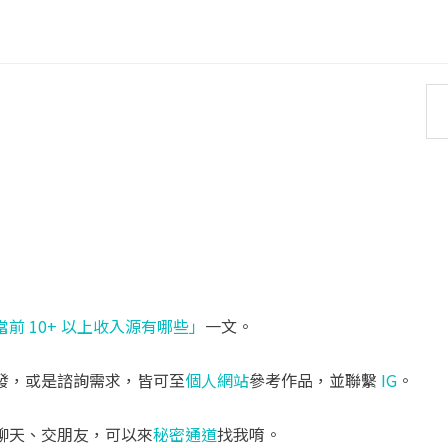
當前 10+ 以上收入源有哪些」
一文。
發，或是諮詢需求，皆可至
個人網站
參考作品，並聯繫
IG
。
聊天、交朋友，可以來
秘密通道
找我唷。