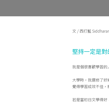
文 / 西打藍 Siddhara
堅持一定是對
我是個很喜歡學習的
大學時，我選修了好
覺得學習成效不佳，
若是當初日文學得好