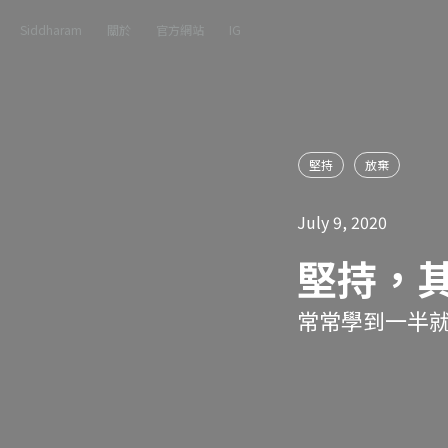
Siddharam
關於
官方網站
IG
堅持
放棄
July 9, 2020
堅持，
常常學到一半