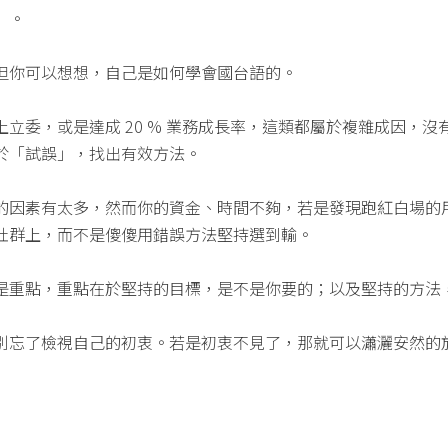
」。
但你可以想想，自己是如何學會國台語的。
立委，或是達成 20 % 業務成長率，這類都屬於複雜成因，沒有
於「試誤」，找出有效方法。
的因素有太多，然而你的資金、時間不夠，若是發現跑紅白場的
社群上，而不是傻傻用錯誤方法堅持選到輸。
是重點，重點在於堅持的目標，是不是你要的；以及堅持的方法
別忘了檢視自己的初衷。若是初衷不見了，那就可以瀟灑安然的