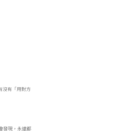
有沒有「用對方
會發現，永遠都