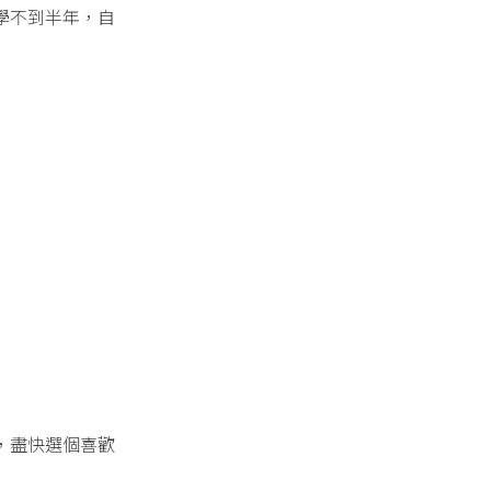
學不到半年，自
，盡快選個喜歡