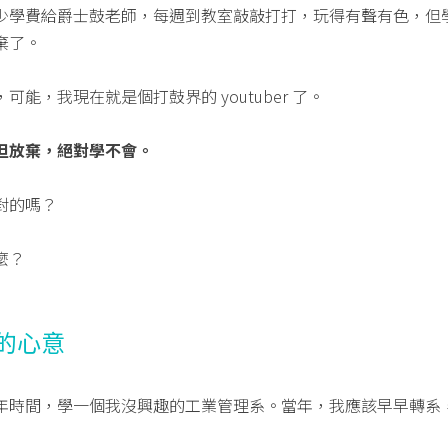
少學費給爵士鼓老師，每週到教室敲敲打打，玩得有聲有色，但
棄了。
能，我現在就是個打鼓界的 youtuber 了。
但放棄，絕對學不會。
對的嗎？
麼？
的心意
年時間，學一個我沒興趣的工業管理系。當年，我應該早早轉系