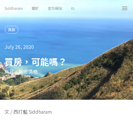
Siddharam
關於
官方網站
IG
Tog
nav
買房
July 26, 2020
買房，可能嗎？
房貸、裝修價格
文 / 西打藍 Siddharam