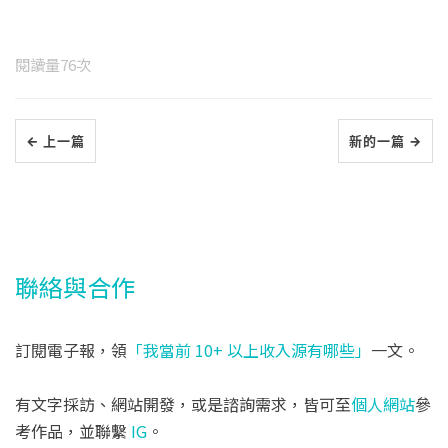
閱讀量
76
次
← 上一篇
新的一篇 →
聯絡與合作
訂閱電子報，領
「我當前 10+ 以上收入源有哪些」
一文。
有文字採訪、網站開發，或是諮詢需求，皆可至
個人網站
參
考作品，並聯繫
IG
。