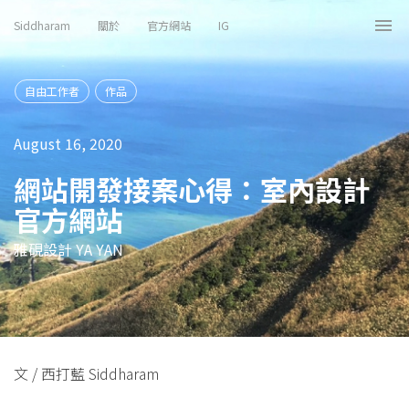
Siddharam
關於
官方網站
IG
Tog
nav
自由工作者
作品
August 16, 2020
網站開發接案心得：室內設計
官方網站
雅硯設計 YA YAN
文 / 西打藍 Siddharam