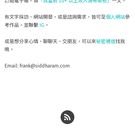
訂閱電子報，領
「我當前 10+ 以上收入源有哪些」
一文。
有文字採訪、網站開發，或是諮詢需求，皆可至
個人網站
參
考作品，並聯繫
IG
。
或是想分享心情、聊聊天、交朋友，可以來
秘密通道
找我
唷。
Email: frank@siddharam.com