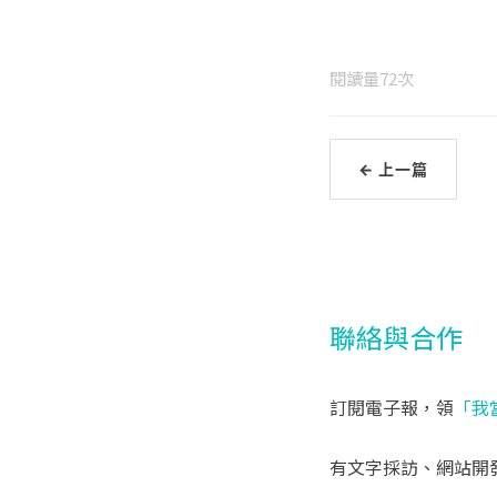
閱讀量
72
次
← 上一篇
聯絡與合作
訂閱電子報，領
「我
有文字採訪、網站開