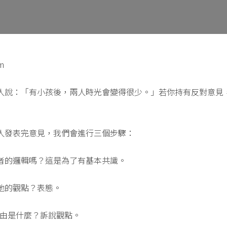
m
人說：「有小孩後，兩人時光會變得很少。」若你持有反對意見
人發表完意見，我們會進行三個步驟：
者的邏輯嗎？這是為了有基本共識。
他的觀點？表態。
理由是什麼？訴說觀點。