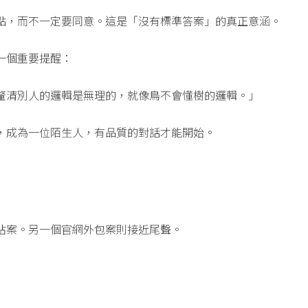
點，而不一定要同意。這是「沒有標準答案」的真正意涵。
一個重要提醒：
釐清別人的邏輯是無理的，就像鳥不會懂樹的邏輯。」
，成為一位陌生人，有品質的對話才能開始。
站案。另一個官網外包案則接近尾聲。