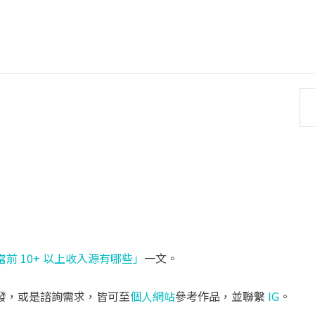
當前 10+ 以上收入源有哪些」
一文。
發，或是諮詢需求，皆可至
個人網站
參考作品，並聯繫
IG
。