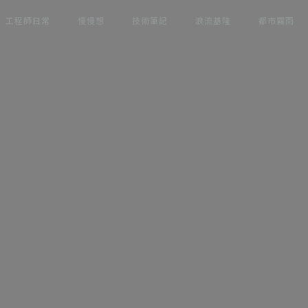
工程師日常
慢慢想
技術筆記
浪流基隆
都市霧雨