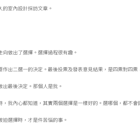
久的室內設計採訪文章。
走向做出了選擇。選擇過程很有趣。
要作出二選一的決定。最後投票及發表意見結果，是四票對四票
做出最後決定。那個人是我。
時，我內心都知道，其實兩個選擇是一樣好的。選哪個，都不會
被迫選擇時，才是件苦惱的事。