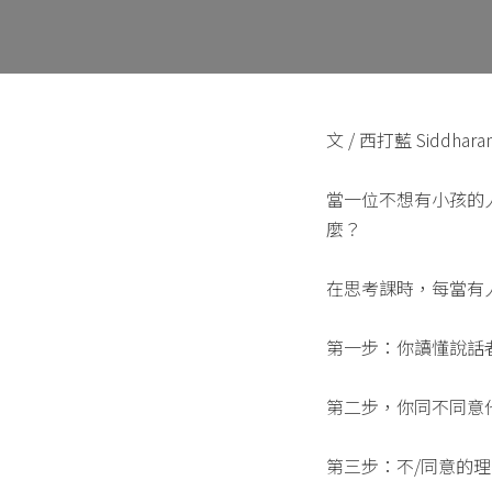
文 / 西打藍 Siddhara
當一位不想有小孩的
麼？
在思考課時，每當有
第一步：你讀懂說話
第二步，你同不同意
第三步：不/同意的