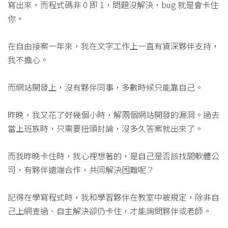
寫出來，而程式碼非 0 即 1，問題沒解決，bug 就是會卡住
你。
在自由接案一年來，我在文字工作上一直有資深夥伴支持，
我不擔心。
而網站開發上，沒有夥伴同事，多數時候只能靠自己。
昨晚，我又花了好幾個小時，解兩個網站開發的漏洞。過去
當上班族時，只需要扭頭討論，沒多久答案就出來了。
而我昨晚卡住時，我心裡想著的，是自己是否該找間軟體公
司，有夥伴遠端合作，共同解決困難呢？
記得在學寫程式時，我和學習夥伴在教室中被規定，除非自
己上網查過、自主解決卻仍卡住，才能詢問夥伴或老師。