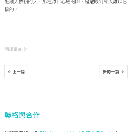
能讓人依賴的人，那種源自心底的帥，是耀眼到令人難以忘
懷的。
閱讀量
86
次
← 上一篇
新的一篇 →
聯絡與合作