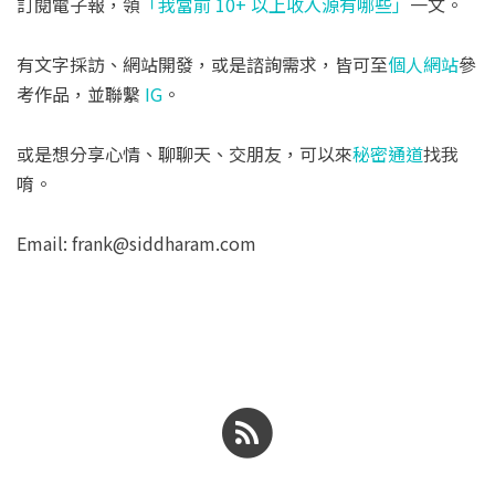
訂閱電子報，領
「我當前 10+ 以上收入源有哪些」
一文。
有文字採訪、網站開發，或是諮詢需求，皆可至
個人網站
參
考作品，並聯繫
IG
。
或是想分享心情、聊聊天、交朋友，可以來
秘密通道
找我
唷。
Email: frank@siddharam.com