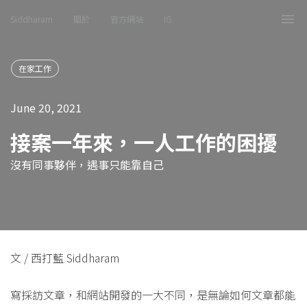
Siddharam
關於
官方網站
IG
Tog
nav
在家工作
June 20, 2021
接案一年來，一人工作的困擾
沒有同事夥伴，遇事只能靠自己
文 / 西打藍 Siddharam
寫採訪文章，和網站開發的一大不同，是無論如何文章都能