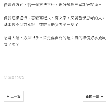
佳實踐方式，若一個方法不行，最好試驗三星期後就換。
像我這樣謹慎、喜歡寫程式、寫文字，又愛哲學思考的人，
基本做不到前兩點，或許只能參考第三點了。
想賺大錢，方法很多。首先要自問的是：真的準備好承擔風
險了嗎？
閱讀量
106
次
← 上一篇
新的一篇 →