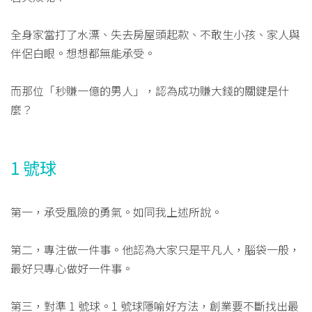
全身家當打了水漂、失去房屋頭起款、不敢生小孩、家人與
伴侶白眼。想想都無能承受。
而那位「秒賺一億的男人」，認為成功賺大錢的關鍵是什
麼？
1 號球
第一，承受風險的勇氣。如同我上述所說。
第二，專注做一件事。他認為大家只是平凡人，腦袋一般，
最好只專心做好一件事。
第三，對準 1 號球。1 號球隱喻好方法，創業要不斷找出最