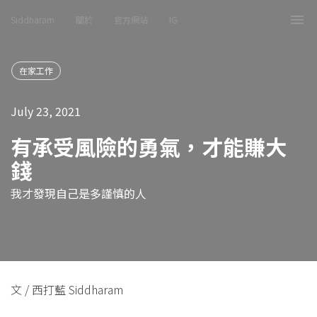
Siddharam
關於
官方網站
IG
Tog
nav
在家工作
July 23, 2021
有承受風險的勇氣，才能賺大
錢
我才發現自己是多謹慎的人
文 / 西打藍 Siddharam