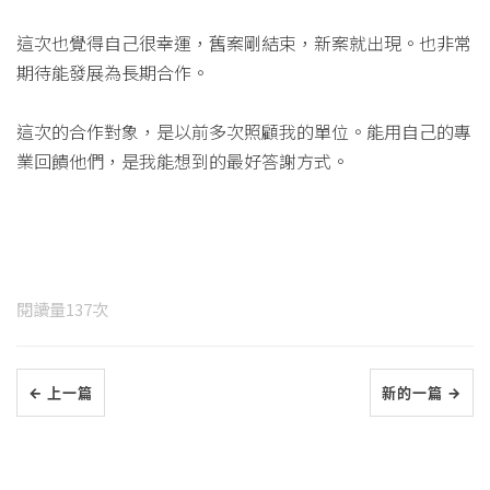
這次也覺得自己很幸運，舊案剛結束，新案就出現。也非常
期待能發展為長期合作。
這次的合作對象，是以前多次照顧我的單位。能用自己的專
業回饋他們，是我能想到的最好答謝方式。
閱讀量
137
次
← 上一篇
新的一篇 →