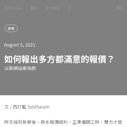
Siddharam
關於
官方網站
IG
Tog
nav
接案
August 5, 2021
如何報出多方都滿意的報價？
以新網站案為例
文 / 西打藍 Siddharam
昨天接到新案後，原本報價順利，正準備開工時，雙方才發