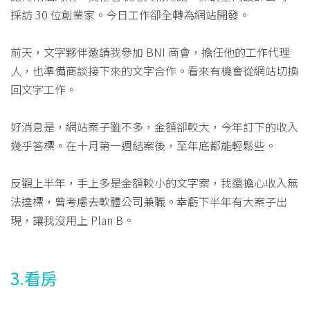
採訪 30 位創業家。今日工作卻全轉為網站開發。
前天，文字夥伴邀請我參加 BNI 商會，擔任他的工作代理
人，也準備商談接下來的文字合作。看來有機會從網站切換
回文字工作。
好消息是，網站案子雖不多，金額卻較大，今年訂下的收入
幾乎答標。在十月第一週結案後，至年底都能輕鬆些。
反觀上半年，手上多是金額較小的文字案，我還擔心收入無
法達標，曾考慮去軟體公司兼職。幸虧下半年有大案子出
現，讓我沒用上 Plan B。
3.看房