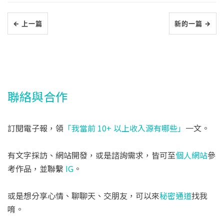
← 上一篇
新的一篇 →
聯絡與合作
訂閱電子報，領
「我當前 10+ 以上收入源有哪些」
一文。
有文字採訪、網站開發，或是諮詢需求，皆可至
個人網站
參
考作品，並聯繫
IG
。
或是想分享心情、聊聊天、交朋友，可以來
秘密通道
找我
唷。