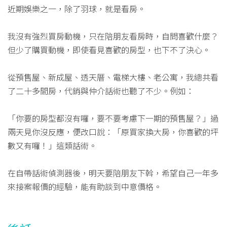
近期娛樂之一，除了羽球，就是看房。
我沒有強烈買房動機，只在陪朋友看房時，自問喜歡什麼？
但少了購買動機，即使看見喜歡的房型，也下不了決心。
從預售屋、新成屋、透天厝、電梯大樓、老公寓，我總共看
了二十多間房，代銷與仲介話術也聽了不少。例如：
「你要的房型都沒有囉，要不要考慮下一期的預售屋？」過
兩天見你沒反應，便改口說：「原買家換大房，你喜歡的坪
數又有囉！」這類話術。
在自帶話術偵測器後，明天要陪朋友下斡，希望自己一年多
來接案報價的經驗，能有助談到中意價格。