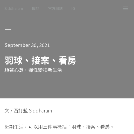
Siddharam
關於
官方網站
IG
Tog
nav
September 30, 2021
羽球、接案、看房
順著心意，彈性變換新生活
文 / 西打藍 Siddharam
近期生活，可以用三件事概括：羽球、接案、看房。