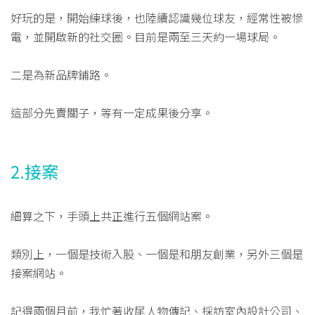
好玩的是，開始練球後，也陸續認識幾位球友，經常性被慘
電，並開啟新的社交圈。目前是兩至三天約一場球局。
二是為新品牌鋪路。
這部分先賣關子，等有一定成果後分享。
2.接案
細算之下，手頭上共正進行五個網站案。
類別上，一個是技術入股、一個是和朋友創業，另外三個是
接案網站。
記得兩個月前，我忙著收尾人物傳記、採訪室內設計公司、