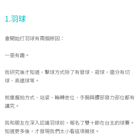
1.羽球
會開始打羽球有兩個原因：
一是有趣。
我研究後才知道，擊球方式除了有發球、殺球，還分有切
球、高遠球等。
就連握拍方式、站姿、輪轉走位、手腕與腰部發力部位都有
講究。
我和朋友在深入認識羽球前，報名了雙十節在台北的球賽。
知道更多後，才發現我們太小看這項競技。