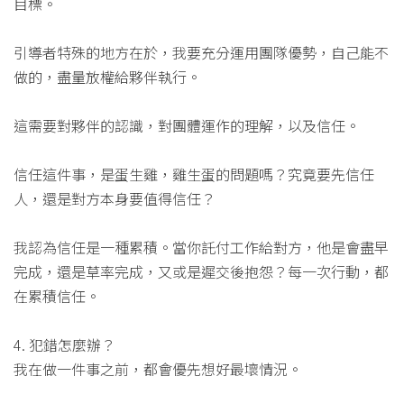
目標。
引導者特殊的地方在於，我要充分運用團隊優勢，自己能不
做的，盡量放權給夥伴執行。
這需要對夥伴的認識，對團體運作的理解，以及信任。
信任這件事，是蛋生雞，雞生蛋的問題嗎？究竟要先信任
人，還是對方本身要值得信任？
我認為信任是一種累積。當你託付工作給對方，他是會盡早
完成，還是草率完成，又或是遲交後抱怨？每一次行動，都
在累積信任。
4. 犯錯怎麼辦？
我在做一件事之前，都會優先想好最壞情況。