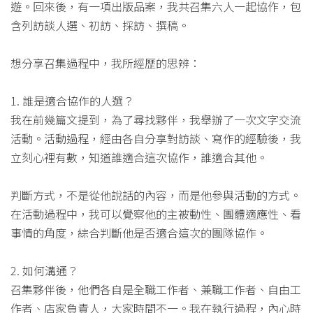
遊。回來後，有一項出版品案，我共召集六人一起協作，包
含列訪談人選、初訪、採訪、撰稿。
想分享召集過程中，我所經歷的思辨：
1. 誰是適合協作的人選？
我在前幾篇文提到，為了尋找夥伴，我舉辦了一次文字交流
活動。活動過程，經由各自分享對訪談、寫作的經驗後，我
立刻心裡有數，知道誰適合這次協作，誰適合其他。
判斷方式，不是從他說話的內容，而是他參與活動的方式。
在活動過程中，我可以覺察他的主被動性、團體適應性、看
事情的角度，綜合判斷他是否適合這次的團隊協作。
2. 如何溝通？
召集夥伴後，他們各自是全職工作者、兼職工作者、自由工
作者、店家負責人，大家時間不一。我在執行過程，內心時