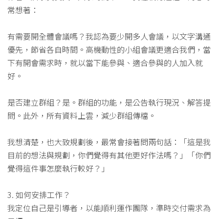
常想著：
有需要開全體會議嗎？我認為要少開多人會議，以文字溝通
優先，節省各自時間。高機動性的小組會議更適合我們，當
下有開會需求時，就以當下能參與、適合參與的人加入就
好。
是否建立群組？是。群組的功能，是公告執行現況、解答提
問。此外，所有資料上雲，減少群組傳檔。
我想清楚，也大致規劃後，最常會接著問兩句話：「這是我
目前的想法與規劃，你們覺得有其他更好作法嗎？」「你們
覺得這件事怎麼執行較好？」
3. 如何安排工作？
我定位自己是引導者，以能順利運作團隊，準時交付需求為