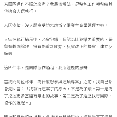
若團隊運作不順怎麼辦？我最壞解法，是整包工作轉移給其
他適合人選執行。
若因疫情，沒人願意受訪怎麼辦？跟業主商量延遲方案。
大家在執行過程中，必會犯錯。我認為比犯錯更重要的，是
留有轉圜餘地，擁有能重新開始、反省改正的機會，建立反
脆弱。
這四件事，是團隊協作過程，我所經歷的思辨。
當我問每位夥伴「為什麼想參與這項專案」之前，我自己都
會先回答：「我執行這案子的原因，不是為了錢。第一是為
了挖掘更多基隆有意思的故事，第二是為了經歷找尋團隊、
協作的過程。」
期待和夥伴協作過程，會持續有種種思辨。這是我寫下這篇