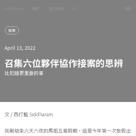
Siddharam
關於
官方網站
IG
Tog
nav
接案
April 13, 2022
召集六位夥伴協作接案的思辨
比犯錯更重要的事
文 / 西打藍 Siddharam
我剛結束六天六夜的馬祖五島假期，這是今年第一次放假出