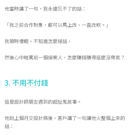
他當時講了一句，我永遠忘不了的話：
「我之前合作對象，都可以馬上改，一直改欸。」
我頓時傻眼，不知道怎麼接話，
然後心中暗罵前一個接案人，怎麼賺錢賺得這麼沒骨氣？
3. 不用不付錢
這是設計師朋友遇到的超扯鬼故事。
他說上個月交設計稿後，客戶講了一句讓他火整個上來的
話：