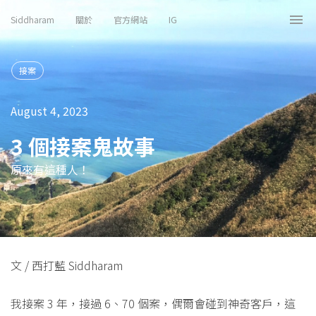
Siddharam
關於
官方網站
IG
Tog
nav
接案
August 4, 2023
3 個接案鬼故事
原來有這種人！
文 / 西打藍 Siddharam
我接案 3 年，接過 6、70 個案，偶爾會碰到神奇客戶，這