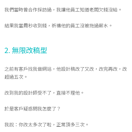
我們當時曾合作採訪過，我讓他員工知道老闆欠錢沒給。
結果我當周秒收到錢，祈禱他的員工沒被拖過薪水。
2. 無限改稿型
之前有客戶找我做網站，他設計稿改了又改，改完再改，改
超過五次。
改到我的設計師受不了，直接不理他。
於是客戶疑惑問我怎麼了？
我說：你改太多次了啦，正常頂多三次。