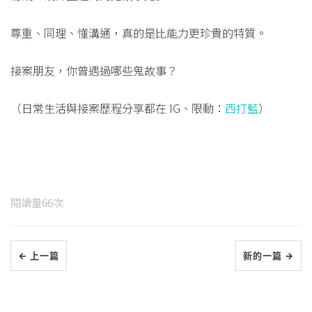
尊重、同理、懂溝通，真的是比能力更珍貴的特質。
接案朋友，你曾遇過哪些鬼故事？
（日常生活與接案歷程分享都在 IG、限動：
西打藍
）
閱讀量
66
次
← 上一篇
新的一篇 →