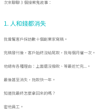
次來聊聊 3 個接案鬼故事：
1. 人和錢都消失
我曾幫客戶採訪數十個創業家寫稿。
完稿發刊後，客戶始終沒給尾款，我每個月催一次。
他總有各種理由：上面還沒撥款、等最近忙完...。
最後甚至消失，拖款快一年。
知道我最終怎麼拿回來的嗎？
密他員工。