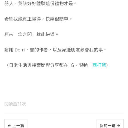
器人，我該好好體驗這份禮物才是。
希望我能真正懂得，快樂很簡單。
原來一念之間，就能快樂。
謝謝 Demi、書的作者，以及身邊朋友教會我的事。
（日常生活與接案歷程分享都在 IG、限動：
西打藍
）
閱讀量
31
次
← 上一篇
新的一篇 →