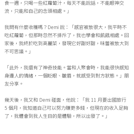
食一週，只喝一些紅蘿蔔汁，每天不能說話，不能眼神交
流，只能和自己的念頭相處。」
我問有什麼收穫嗎？Demi 說：「感官被放很大，我平時不
吃紅蘿蔔，但那時忽然不排斥了，我也學會和飢餓相處。回
家後，我終於吃到高麗菜，發現它好甜好甜，味蕾被放大到
不可思議。」
「此外，我還有了神奇技能。當和人聚會時，我能很快感知
身邊人的情緒，一個眨眼、皺眉，就感受到對方狀態。」朋
友分享。
幾天後，我又和 Demi 碰面，他說：「我 11 月要出國旅行
5 個月，我知道自己可以努力賺更多錢，但現在的收入足夠
了，我體會到我人生目的是體驗，所以出發了。」