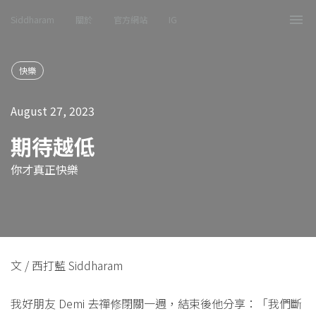
Siddharam
關於
官方網站
IG
Tog
nav
快樂
August 27, 2023
期待越低
你才真正快樂
文 / 西打藍 Siddharam
我好朋友 Demi 去禪修閉關一週，結束後他分享：「我們斷