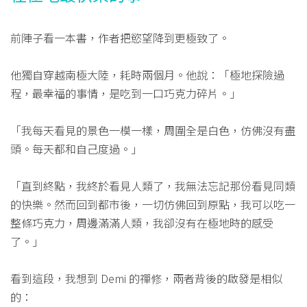
前陣子看一本書，作者把慾望降到更極致了。
他獨自穿越南極大陸，耗時兩個月。他說：「極地探險過
程，最幸福的事情，是吃到一口巧克力碎片。」
「我每天看見的景色一模一樣，周圍全是白色，仿佛沒有盡
頭。每天都和自己度過。」
「直到終點，我終於看見人類了，我無法忘記那份看見同類
的快樂。然而回到都市後，一切仿佛回到原點，我可以吃一
整條巧克力，周邊滿滿人類，我卻沒有在極地時的感受
了。」
看到這段，我想到 Demi 的禪修，兩者背後的啟發是相似
的：