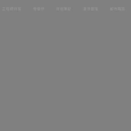
工程師日常
慢慢想
技術筆記
浪流基隆
都市霧雨