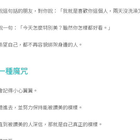
說這句話的朋友，對你說：「我就是喜歡你這個人，兩天沒洗澡
說一句：「今天怎麼特別美？雖然你怎樣都好看。」
希望自己，都不再容貌綁架身邊的人。
一種魔咒
會記得小心翼翼。
聽進去，並努力保持能被讚美的模樣。
直到被讚美的人深信，那就是自己真正的模樣。