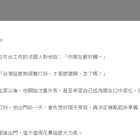
m
位在台工作的法國人對他說：「你朋友都好醜。」
「台灣這麼熱很難打扮，才那麼隨興，怎了嗎！」
從那以後，他開始注重外表，甚至希望自己成為朋友口中那位，
打扮，他出門前一天，會先想好隔天穿搭，再決定幾點起床準備
跟誰出門，值不值得花費這麼大力氣。