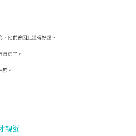
為，他們曾因此獲得好處。
有自信了。
拍照。
才親近