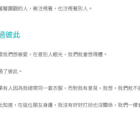
層層圍觀的人，被注視著，也注視著別人。
過彼此
要我們想被愛，在意別人眼光，我們就會想得體。
過了彼此。
果有人因為我總穿同一套衣服，而對我有意見，我想，我們就不
此知道，在這位朋友身邊，我沒有好好打扮也沒關係，我們一樣