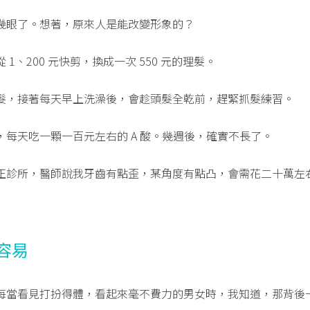
幾眼了。想著，原來人是能改變形象的？
1、200 元快剪，換成一次 550 元的理髮。
髮，接著每天早上洗澡後，會趁頭髮全乾前，趕緊抓髮練習。
，每天吃一顆一百元左右的 A 酸。幾週後，確實不長了。
正診所，醫師說我牙齒有點歪，某角度有點凸，會需花二十萬左
容易
每當看見打扮得體，看起來毫不費力的男女時，我知道，那背後