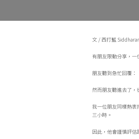
文 / 西打藍 Siddhara
有朋友限動分享，一
朋友聽到急忙回覆：
然而朋友聽進去了，
我一位朋友同樣熱衷
三小時。
因此，他會謹慎評估