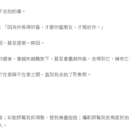
不言說的事。
：「因為你長得好看，才跟你當朋友，才親近你。」
因，甚至是第一原因。
好處後，會越來越難放下，甚至會盡其所能，去得到它，擁有它
於在意與不在意之間，直到我去拍了形象照。
套；彩妝師幫我抓頭髮、替我掩蓋痘痘；攝影師幫我各角度抓拍
人。