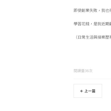
即使創業失敗，我也
學習花錢，是我近期
（日常生活與接案歷程
閱讀量
36
次
← 上一篇