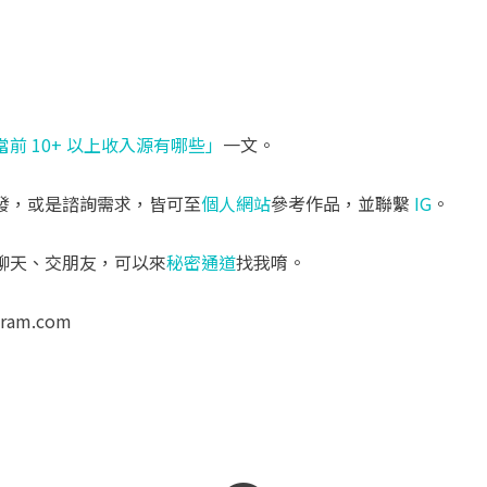
當前 10+ 以上收入源有哪些」
一文。
發，或是諮詢需求，皆可至
個人網站
參考作品，並聯繫
IG
。
聊天、交朋友，可以來
秘密通道
找我唷。
aram.com