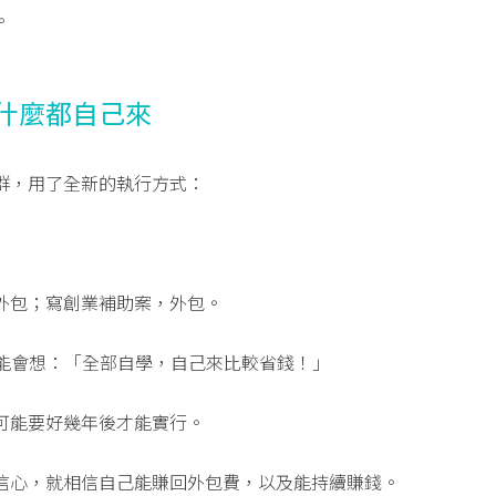
。
什麼都自己來
群，用了全新的執行方式：
外包；寫創業補助案，外包。
可能會想：「全部自學，自己來比較省錢！」
可能要好幾年後才能實行。
信心，就相信自己能賺回外包費，以及能持續賺錢。