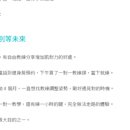
：
別等未來
，有自由教練分享增加肌耐力的好處。
電話到健身房預約，下午買了一對一教練課，當下就練。
動 4 個月，一直想找教練調整姿勢，剛好遇見對的時機。
一對一教學，還有練一小時的腿，完全無法走路的體驗。
最大目的之一。