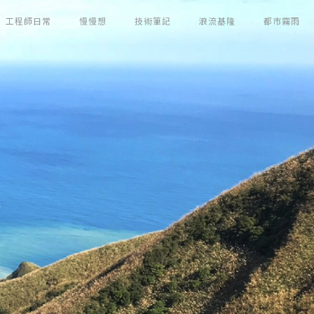
工程師日常
慢慢想
技術筆記
浪流基隆
都市霧雨
錢