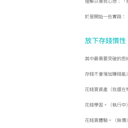
理解以後我心想：「
於是開始一些實踐：
放下存錢慣性
其中最需要突破的思
存錢不會增加賺錢能
花錢買資產（我還在
花錢學習。（執行中
花錢買體驗。（無價