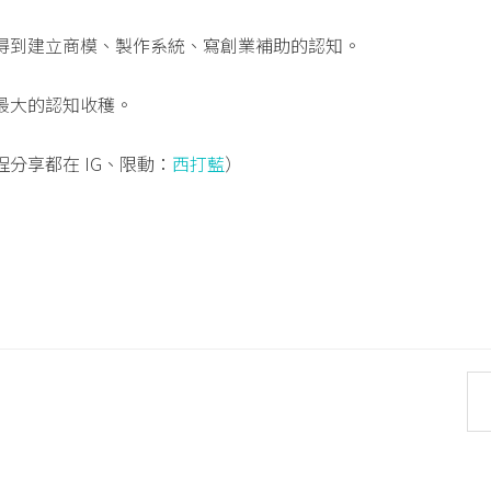
得到建立商模、製作系統、寫創業補助的認知。
最大的認知收穫。
分享都在 IG、限動：
西打藍
）