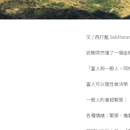
文 / 西打藍 Siddhara
近期突然懂了一個金
「富人和一般人，同樣
富人可以理性做決策，
一般人則會超緊張：「
各種情緒：緊張、擔