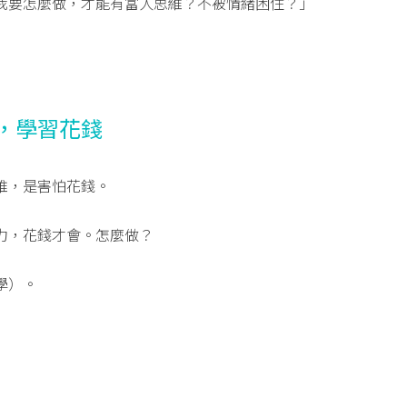
我要怎麼做，才能有富人思維？不被情緒困住？」
，學習花錢
維，是害怕花錢。
力，花錢才會。怎麼做？
學）。
）
）