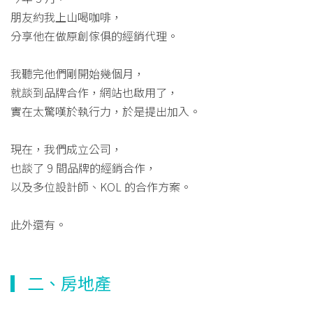
朋友約我上山喝咖啡，
分享他在做原創傢俱的經銷代理。
我聽完他們剛開始幾個月，
就談到品牌合作，網站也啟用了，
實在太驚嘆於執行力，於是提出加入。
現在，我們成立公司，
也談了 9 間品牌的經銷合作，
以及多位設計師、KOL 的合作方案。
此外還有。
▎二、房地產