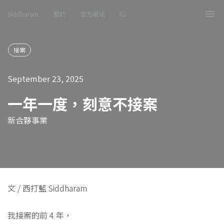
Siddharam
關於
官方網站
IG
Tog
nav
接案
September 23, 2025
一年一度，刻意不接案
新合夥事業
文 / 西打藍 Siddharam
我接案的前 4 年，