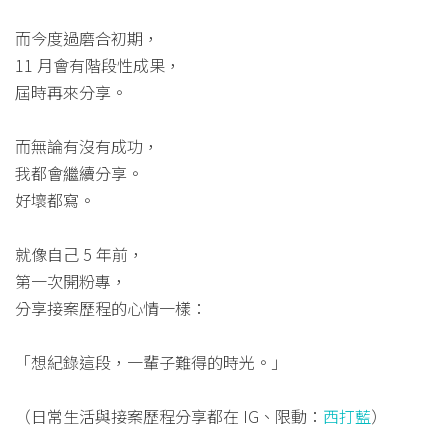
而今度過磨合初期，
11 月會有階段性成果，
屆時再來分享。
而無論有沒有成功，
我都會繼續分享。
好壞都寫。
就像自己 5 年前，
第一次開粉專，
分享接案歷程的心情一樣：
「想紀錄這段，一輩子難得的時光。」
（日常生活與接案歷程分享都在 IG、限動：
西打藍
）