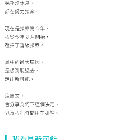
幾乎沒休息，
都在努力接案。
現在是接案第 5 年，
我從今年 8 月開始，
選擇了暫緩接案。
其中的最大原因，
是想跳脫過去，
走出新可能。
這篇文，
會分享為何下這個決定，
以及我把時間用在哪裡。
▎我看見新可能