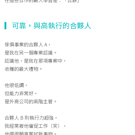
在這些合作的最大學習是：「合夥」
▎可靠，與高執行的合夥人
傢俱事業的合夥人 A，
是我在另一個專案認識。
認識他，是我在那項專案中，
收穫的最大禮物。
他很低調，
但能力非常好，
是外商公司的高階主管。
合夥人 B 則執行力超強，
我經常被他催促工作（笑），
他還很願意嘗試新事物。