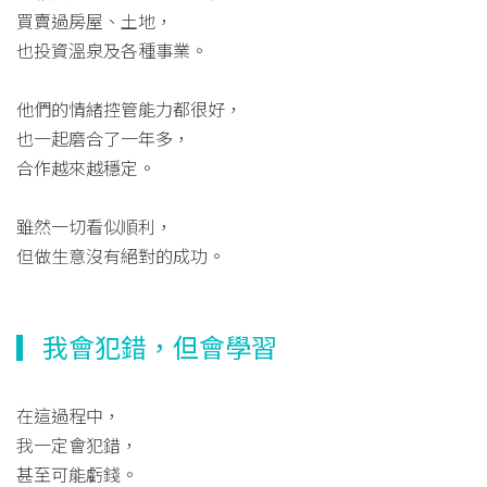
買賣過房屋、土地，
也投資溫泉及各種事業。
他們的情緒控管能力都很好，
也一起磨合了一年多，
合作越來越穩定。
雖然一切看似順利，
但做生意沒有絕對的成功。
▎我會犯錯，但會學習
在這過程中，
我一定會犯錯，
甚至可能虧錢。