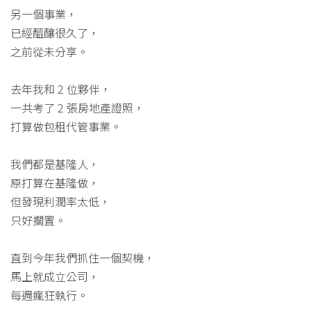
另一個事業，
已經醞釀很久了，
之前從未分享。
去年我和 2 位夥伴，
一共考了 2 張房地產證照，
打算做包租代管事業。
我們都是基隆人，
原打算在基隆做，
但發現利潤率太低，
只好擱置。
直到今年我們抓住一個契機，
馬上就成立公司，
每週瘋狂執行。