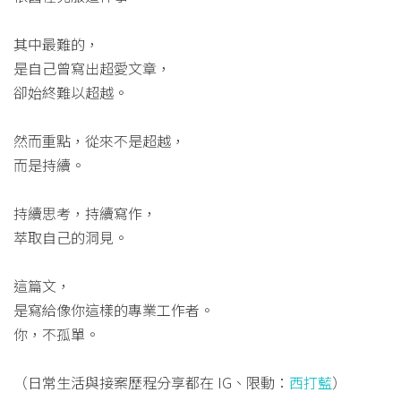
其中最難的，
是自己曾寫出超愛文章，
卻始終難以超越。
然而重點，從來不是超越，
而是持續。
持續思考，持續寫作，
萃取自己的洞見。
這篇文，
是寫給像你這樣的專業工作者。
你，不孤單。
（日常生活與接案歷程分享都在 IG、限動：
西打藍
）