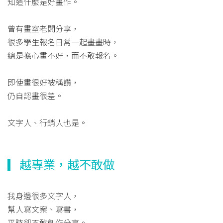
知道什麼是好畫作。
曾有畫室老闆分享，
很多學生報名日常一起畫畫時，
總是擔心畫不好，而不敢報名。
即使畫很好被稱讚，
仍自認畫很差。
文字人、行銷人也是。
▎越專業，越不敢做
我身邊很多文字人，
幫人寫文案、寫書，
平時卻不敢創作分享。