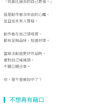
「我要比過去的自己更強。」
這是創作者沒來由的心魔，
並且從未有人質疑。
創作者在自己領域裡，
都有足夠品味，知道好壞。
當無法創造更好作品時，
會對自己搖搖頭，
不願公開分享。
你，是不是被說中了？
▎不想再有藉口