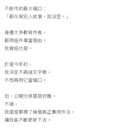
不創作的最大藉口：
「都在寫別人故事，我沒空。」
身邊大多數寫作者，
都用這件事當理由。
我曾經也是。
於是今年初，
我決定不再接文字案，
不想再用它當藉口。
但，公開分享還是好難。
不過，
我還是累積了幾個真正實用作法，
讓我能不斷更新下去。