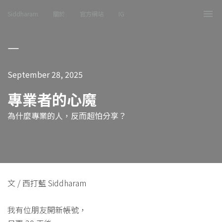
Siddharam
關於
官方網站
IG
Tog
nav
September 28, 2025
專業者的心魔
為什麼專業的人，反而超怕分享？
文 / 西打藍 Siddharam
我有位朋友開新帳號，