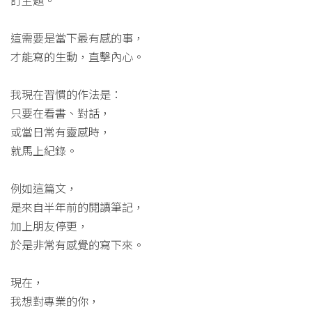
訂主題。
這需要是當下最有感的事，
才能寫的生動，直擊內心。
我現在習慣的作法是：
只要在看書、對話，
或當日常有靈感時，
就馬上紀錄。
例如這篇文，
是來自半年前的閱讀筆記，
加上朋友停更，
於是非常有感覺的寫下來。
現在，
我想對專業的你，