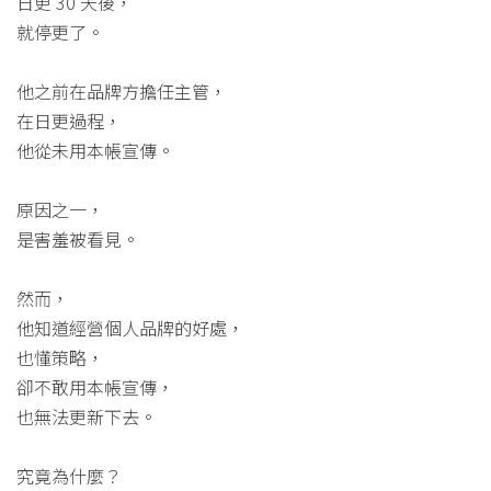
日更 30 天後，
就停更了。
他之前在品牌方擔任主管，
在日更過程，
他從未用本帳宣傳。
原因之一，
是害羞被看見。
然而，
他知道經營個人品牌的好處，
也懂策略，
卻不敢用本帳宣傳，
也無法更新下去。
究竟為什麼？