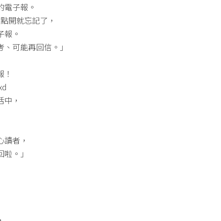
的電子報。
容易點開就忘記了，
子報。
考、可能再回信。」
報！
xd
活中，
心讀者，
回啦。」
，