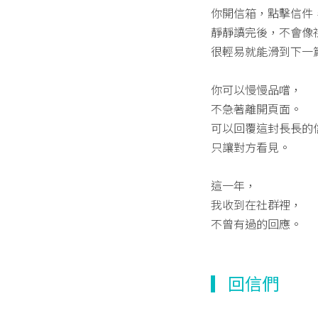
你開信箱，點擊信件
靜靜讀完後，不會像
很輕易就能滑到下一
你可以慢慢品嚐，
不急著離開頁面。
可以回覆這封長長的
只讓對方看見。
這一年，
我收到在社群裡，
不曾有過的回應。
▎回信們