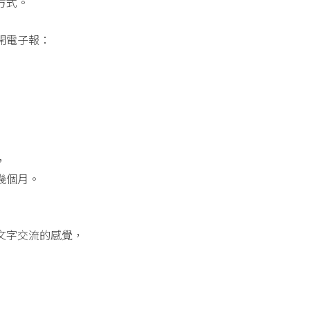
方式。
開電子報：
，
幾個月。
文字交流的感覺，