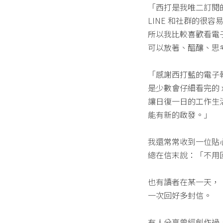
「西打是我唯二訂閱
LINE 和社群的很
所以我比較喜歡看電
可以放著、醞釀、思
「感謝西打藍的電子
是少數會仔細看完的 
讓日復一日的工作生
能有新的啟發。」
我還常常收到一位貼
總在信末說：「不用
也有讀者在某一天，
一次回好多封信。
有人分享曾經創作過