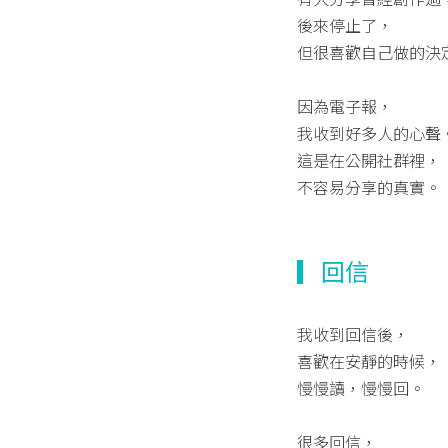
後來停止了，
但很喜歡自己做的決
因為電子報，
我收到好多人的心聲
這是在公開社群裡，
不容易分享的真實。
▎回信
我收到回信後，
喜歡在安靜的時候，
慢慢讀，慢慢回。
很多回信，