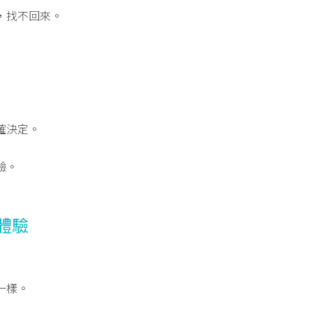
，找不回來。
確決定。
驗。
體驗
一樣。