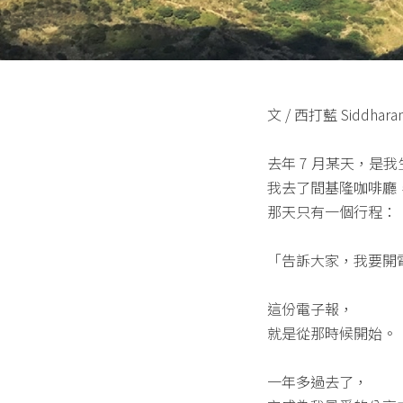
文 / 西打藍 Siddhara
去年 7 月某天，是
我去了間基隆咖啡廳
那天只有一個行程：
「告訴大家，我要開
這份電子報，
就是從那時候開始。
一年多過去了，