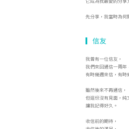
它成為我最愛的分享
先分享，我當時為何
▎信友
我曾有一位信友，
我們來回通信一兩年
有時幾週來信，有時
雖然後來不再通信，
但這份沒有見面，純
讓我記得好久。
收信前的期待，
收信後的滿足，