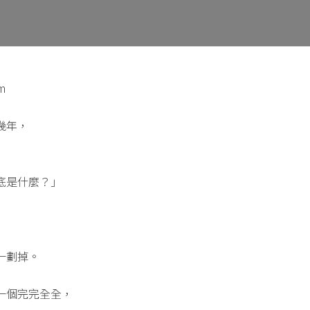
m
幾年，
底是什麼？」
一劃掉。
一個完完全全，