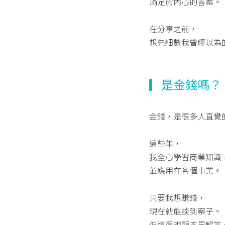
滿足於內心的答案。
在分享之前，
想先細數我曾經以為
▎是金錢嗎？
金錢，是很多人直覺
這些年，
我全心學習商業知識
並應用在各個事業。
只要我想賺錢，
現在就能談到案子。
但這很明顯不是解答