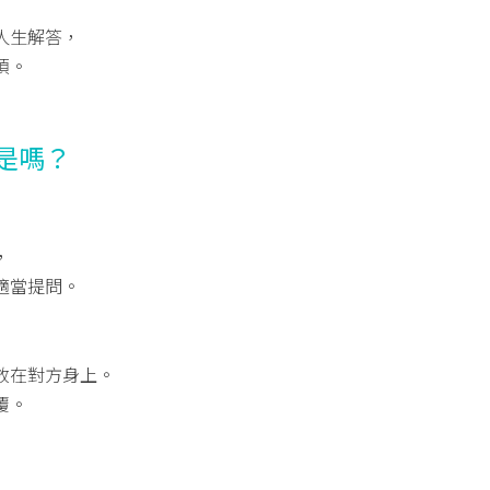
人生解答，
項。
是嗎？
，
適當提問。
放在對方身上。
覆。