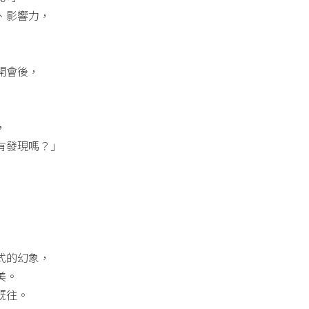
、影響力，
開會後，
，
有發現嗎？」
式的幻象，
美。
既往。