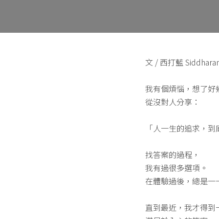
文 / 西打藍 Siddhara
我有個煩惱，想了好
從沒對人分享：
「人一生的追求，到
找答案的過程，
我有過很多選項。
在體驗過後，總是一
直到最近，我才得到