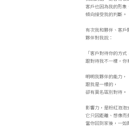
客戶也因為我的形象
傾向接受我的判斷。
有次我和夥伴、客戶
夥伴對我說：
「客戶對待你的方式
跟對待我不一樣，你
明明我夥伴的能力，
跟我是一樣的，
卻有莫名區別對待。
影響力，是粉紅泡泡
它只因距離、想像而
當你回到家後，一如