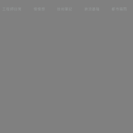
工程師日常
慢慢想
技術筆記
浪流基隆
都市霧雨