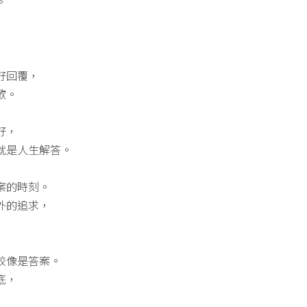
。
好回覆，
歡。
好，
就是人生解答。
案的時刻。
外的追求，
較像是答案。
底，