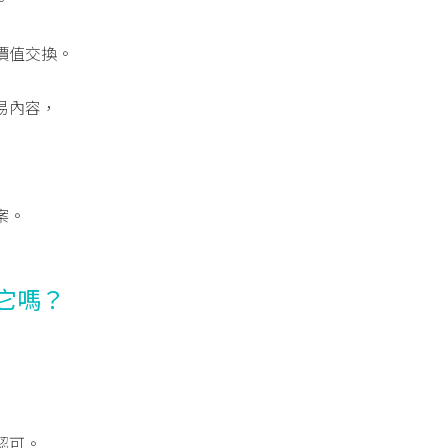
價值交換。
易內容，
案。
它嗎？
認可。