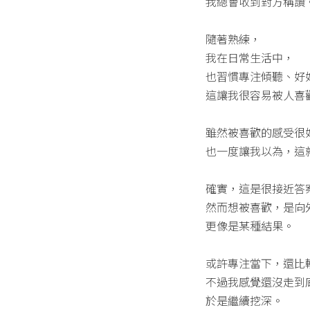
我總會收到對方稱讚
隨著熟練，
我在日常生活中，
也習慣專注傾聽、好
這讓我很容易被人喜
雖然被喜歡的感受很
也一度讓我以為，這
確實，這是很接近答
然而想被喜歡，是向
更像是某種結果。
或許專注當下，還比
不過我感覺還沒走到
於是繼續挖深。