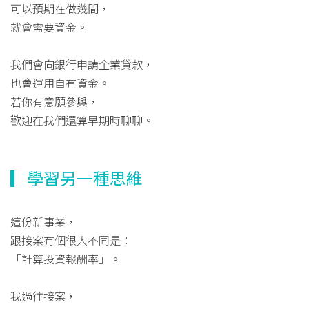
可以預期在做幾間，
就會需要資金。
我們會向銀行申請企業貸款，
也會運用自有資金。
若你有意願參與，
歡迎在我們還算早期時聊聊。
▎學習另一種思維
這份新事業，
跟接案有個很大不同是：
「計算投資報酬率」。
我過往接案，