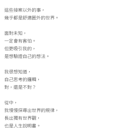
這些接案以外的事，
幾乎都是舒適圈外的世界。
面對未知，
一定會有害怕。
但更吸引我的，
是想驗證自己的想法。
我很想知道，
自己思考的邏輯，
對，還是不對？
從中，
我慢慢探尋出世界的規律，
長出獨有世界觀，
也是人生說明書。