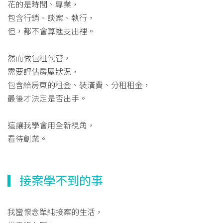
花的是時間、專業，
包含行銷、談案、執行，
但，都不會算進支出裡。
然而做包租代管，
需要評估房屋狀況，
包含給房東的租金、裝潢費、分租租金，
最後才決定是否出手。
這讓我學會用全新視角，
看待創業。
▎接案學不到的事
我蠻懷念單純接案的生活，