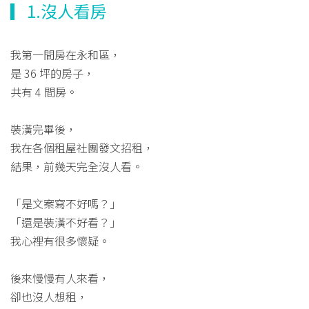
▎1.沒人看房
我第一間房在永和區，
是 36 坪的房子，
共有 4 間房。
裝潢完畢後，
我在各個租屋社團發文招租，
結果，前幾天完全沒人看。
「是文案寫不好嗎？」
「還是裝潢不好看？」
我心裡有很多懷疑。
後來慢慢有人來看，
卻也沒人想租，