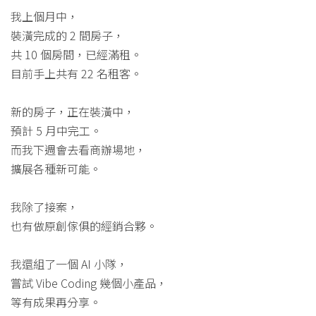
我上個月中，
裝潢完成的 2 間房子，
共 10 個房間，已經滿租。
目前手上共有 22 名租客。
新的房子，正在裝潢中，
預計 5 月中完工。
而我下週會去看商辦場地，
擴展各種新可能。
我除了接案，
也有做原創傢俱的經銷合夥。
我還組了一個 AI 小隊，
嘗試 Vibe Coding 幾個小產品，
等有成果再分享。