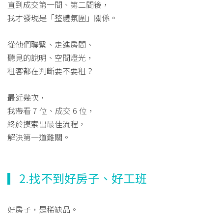
直到成交第一間、第二間後，
我才發現是「整體氛圍」關係。
從他們聯繫、走進房間、
聽見的說明、空間燈光，
租客都在判斷要不要租？
最近幾次，
我帶看 7 位、成交 6 位，
終於摸索出最佳流程，
解決第一道難關。
▎2.找不到好房子、好工班
好房子，是稀缺品。