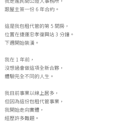
我走進民間公證人事務所，
跟屋主簽一份 6 年合約。
這是我包租代管的第 5 間房，
位置在捷運忠孝復興站 3 分鐘。
下週開始裝潢。
我在 1 年前，
沒想過會做這項全新合夥，
體驗完全不同的人生。
我目前事業以線上居多，
但因為這份包租代管事業，
我開始走向實體，
經歷許多難題。