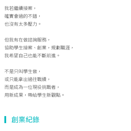
我若繼續接案，
確實會過的不錯，
也沒有太多壓力。
但我有在做諮詢服務，
協助學生接案、創業，規劃職涯，
我希望自己也能不斷前進。
不是只叫學生做，
或只能拿出過往戰績，
而是成為一位現役挑戰者，
用新成果，帶給學生新觀點。
▎創業紀錄