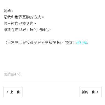
創業，
是我和世界互動的方式。
很幸運自己找到它，
讓我在這世界，玩的很開心。
（日常生活與接案歷程分享都在 IG、限動：
西打藍
）
閱讀量
47
次
← 上一篇
新的一篇 →