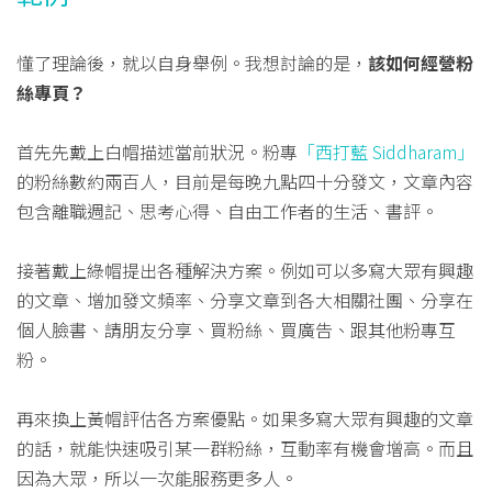
懂了理論後，就以自身舉例。我想討論的是，
該如何經營粉
絲專頁？
首先先戴上白帽描述當前狀況。粉專
「西打藍 Siddharam」
的粉絲數約兩百人，目前是每晚九點四十分發文，文章內容
包含離職週記、思考心得、自由工作者的生活、書評。
接著戴上綠帽提出各種解決方案。例如可以多寫大眾有興趣
的文章、增加發文頻率、分享文章到各大相關社團、分享在
個人臉書、請朋友分享、買粉絲、買廣告、跟其他粉專互
粉。
再來換上黃帽評估各方案優點。如果多寫大眾有興趣的文章
的話，就能快速吸引某一群粉絲，互動率有機會增高。而且
因為大眾，所以一次能服務更多人。