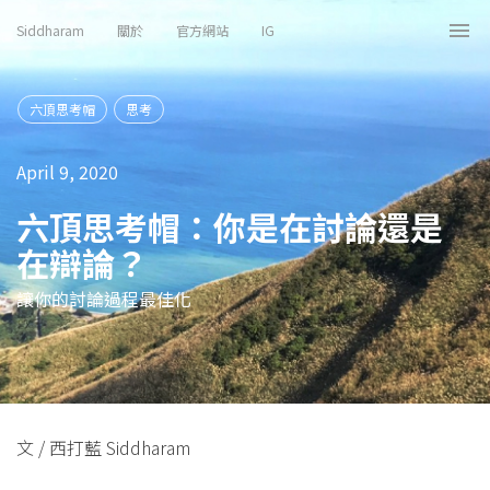
Siddharam
關於
官方網站
IG
Tog
nav
六頂思考帽
思考
April 9, 2020
六頂思考帽：你是在討論還是
在辯論？
讓你的討論過程最佳化
文 / 西打藍 Siddharam