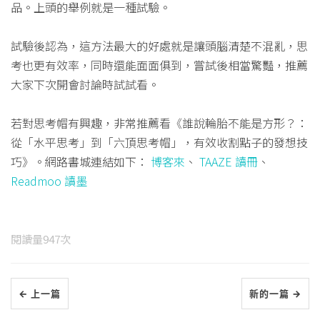
品。上頭的舉例就是一種試驗。
試驗後認為，這方法最大的好處就是讓頭腦清楚不混亂，思
考也更有效率，同時還能面面俱到，嘗試後相當驚豔，推薦
大家下次開會討論時試試看。
若對思考帽有興趣，非常推薦看《誰說輪胎不能是方形？：
從「水平思考」到「六頂思考帽」，有效收割點子的發想技
巧》。網路書城連結如下：
博客來
、
TAAZE 讀冊
、
Readmoo 讀墨
閱讀量
947
次
← 上一篇
新的一篇 →