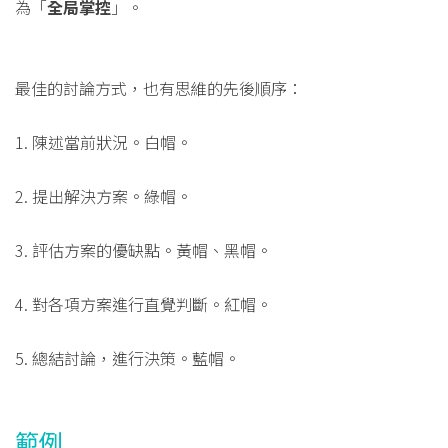
為「
全局掌控
」。
最佳的討論方式，也有思維的先後順序：
1. 陳述當前狀況。白帽。
2. 提出解決方案。綠帽。
3. 評估方案的優缺點。黃帽、黑帽。
4. 對各項方案進行直覺判斷。紅帽。
5. 總結討論，進行決策。藍帽。
範例