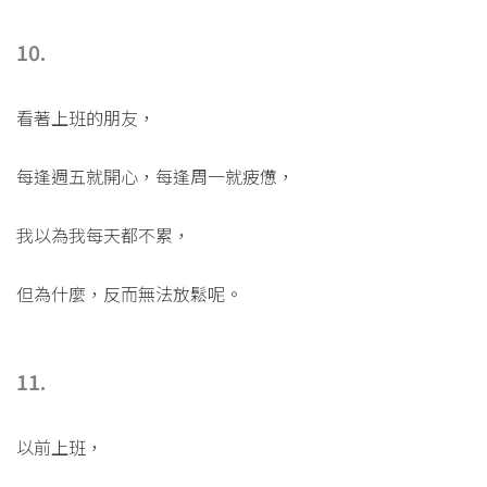
10.
看著上班的朋友，
每逢週五就開心，每逢周一就疲憊，
我以為我每天都不累，
但為什麼，反而無法放鬆呢。
11.
以前上班，