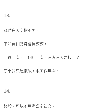
13.
既然白天空檔不少，
不如買個健身會員練練，
一週三次，一個月三次，有沒有人要接手？
原來我只是懶散，跟工作無關。
14.
終於，可以不用辦公室社交，