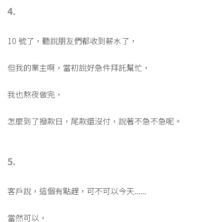
4.
10 號了，聽說朋友們都收到薪水了，
但我的業主啊，當初說好急件拜託幫忙，
我也熬夜做完，
怎麼到了撥款日，尾款還沒付，說著不急不急呢。
5.
客戶說，這個有點趕，可不可以今天......
當然可以，