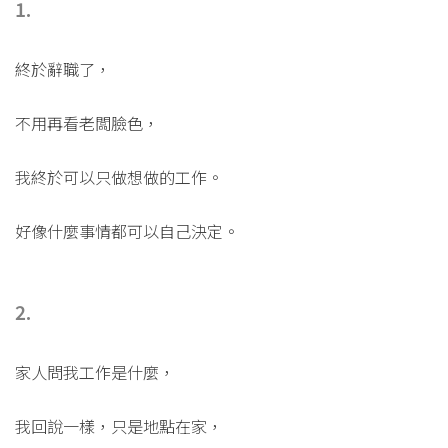
1.
終於辭職了，
不用再看老闆臉色，
我終於可以只做想做的工作。
好像什麼事情都可以自己決定。
2.
家人問我工作是什麼，
我回說一樣，只是地點在家，