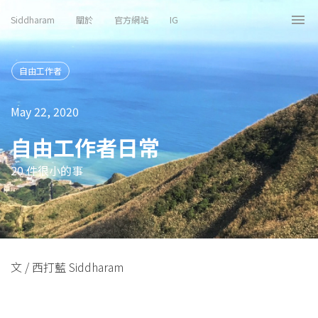
Siddharam
關於
官方網站
IG
Tog
nav
自由工作者
May 22, 2020
自由工作者日常
20 件很小的事
文 / 西打藍 Siddharam