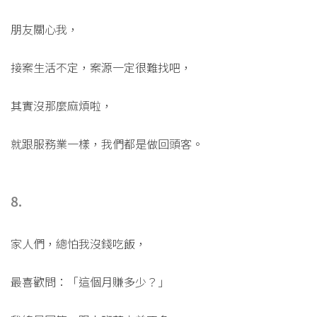
朋友關心我，
接案生活不定，案源一定很難找吧，
其實沒那麼麻煩啦，
就跟服務業一樣，我們都是做回頭客。
8.
家人們，總怕我沒錢吃飯，
最喜歡問：「這個月賺多少？」