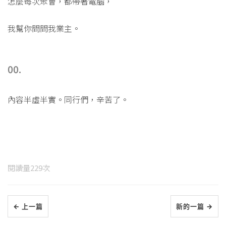
怎麼每次聚會，都帶著電腦，
我幫你問問我業主。
00.
內容半虛半實。同行們，辛苦了。
閱讀量
229
次
← 上一篇
新的一篇 →