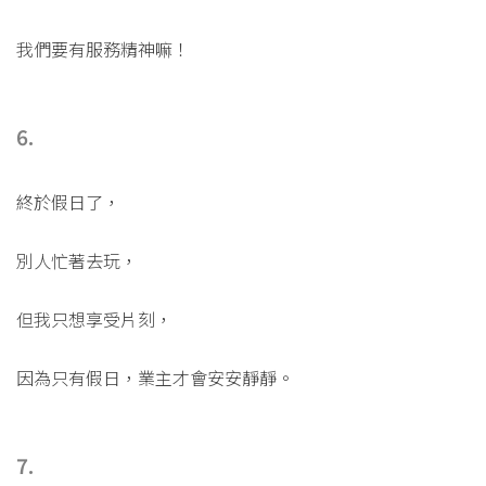
我們要有服務精神嘛！
6.
終於假日了，
別人忙著去玩，
但我只想享受片刻，
因為只有假日，業主才會安安靜靜。
7.