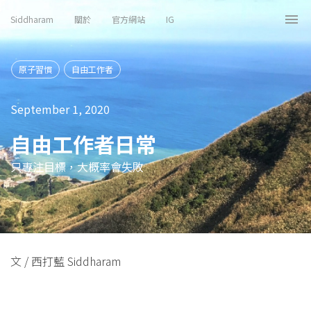
Siddharam
關於
官方網站
IG
Tog
nav
原子習慣
自由工作者
September 1, 2020
自由工作者日常
只專注目標，大概率會失敗
文 / 西打藍 Siddharam