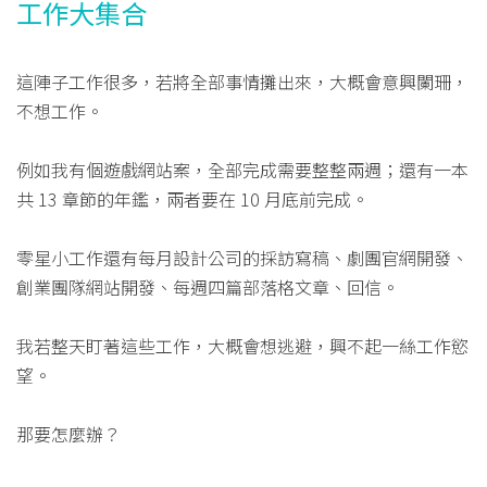
工作大集合
這陣子工作很多，若將全部事情攤出來，大概會意興闌珊，
不想工作。
例如我有個遊戲網站案，全部完成需要整整兩週；還有一本
共 13 章節的年鑑，兩者要在 10 月底前完成。
零星小工作還有每月設計公司的採訪寫稿、劇團官網開發、
創業團隊網站開發、每週四篇部落格文章、回信。
我若整天盯著這些工作，大概會想逃避，興不起一絲工作慾
望。
那要怎麼辦？