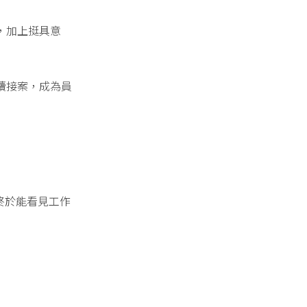
，加上挺具意
續接案，成為員
終於能看見工作