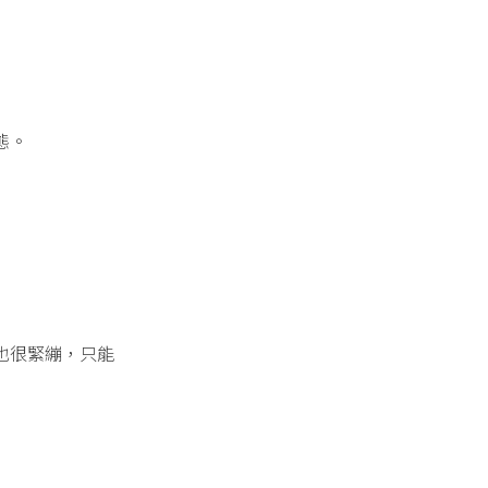
態。
也很緊繃，只能