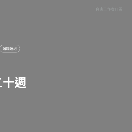
自由工作者日常
離職週記
0
三十週