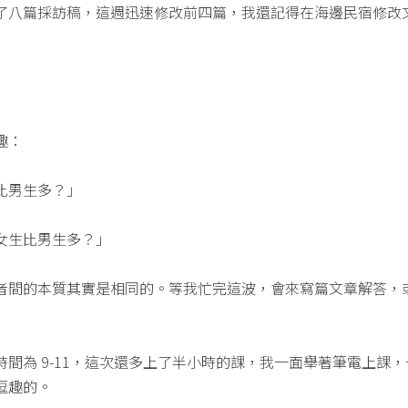
了八篇採訪稿，這週迅速修改前四篇，我還記得在海邊民宿修改
趣：
比男生多？」
女生比男生多？」
者間的本質其實是相同的。等我忙完這波，會來寫篇文章解答，
間為 9-11，這次還多上了半小時的課，我一面舉著筆電上課
逗趣的。