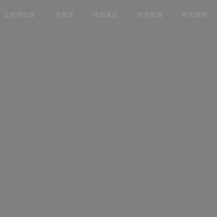
工程師日常
慢慢想
技術筆記
浪流基隆
都市霧雨