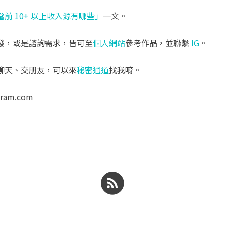
當前 10+ 以上收入源有哪些」
一文。
發，或是諮詢需求，皆可至
個人網站
參考作品，並聯繫
IG
。
聊天、交朋友，可以來
秘密通道
找我唷。
aram.com