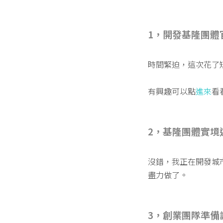
1，開發基隆團體
時間緊迫，這次花了
有興趣可以點
進來
看
2，基隆團體實境
沒錯，我正在開發城
盡力做了。
3，創業團隊準備