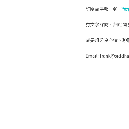
訂閱電子報，領
「我
有文字採訪、網站開
或是想分享心情、聊
Email: frank@siddh