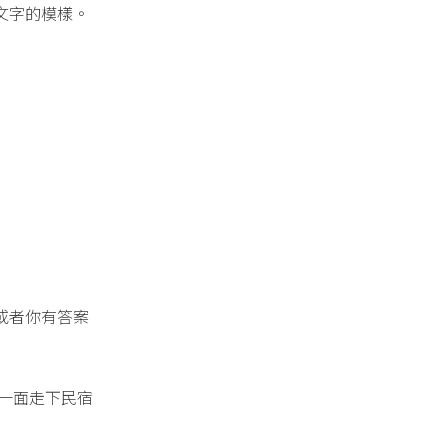
文字的模樣。
或者你有答案
，一面走下民宿