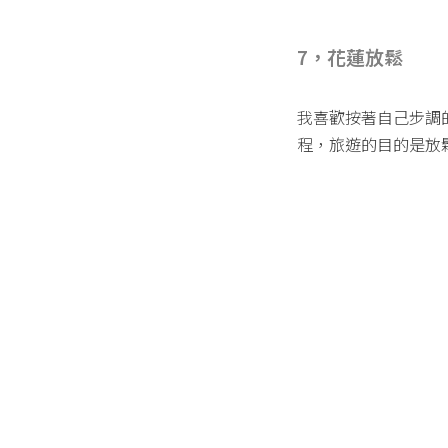
7，花蓮放鬆
我喜歡按著自己步調
程，旅遊的目的是放