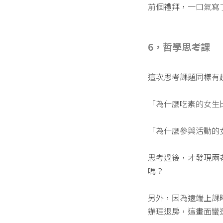
前個禮拜，一口氣寫
6，哲學思考課
這次思考課題同樣有
「為什麼吃素的女生
「為什麼參與活動的
思考過後，才發現兩
嗎？
另外，因為遠端上課時
辦理退房，這畫面蠻