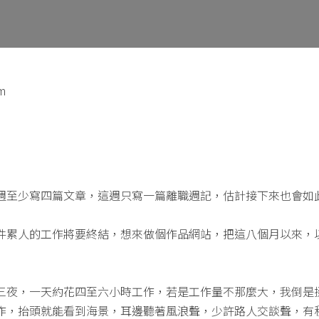
m
週至少寫四篇文章，這週只寫一篇離職週記，估計接下來也會如
件累人的工作將要終結，想來做個作品網站，把這八個月以來，
三夜，一天約花四至六小時工作，若是工作量不那麼大，我倒是
作，抬頭就能看到海景，耳邊聽著風浪聲，少許路人交談聲，有