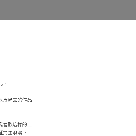
此。
以及過去的作品
挺喜歡這樣的工
種異國浪漫。