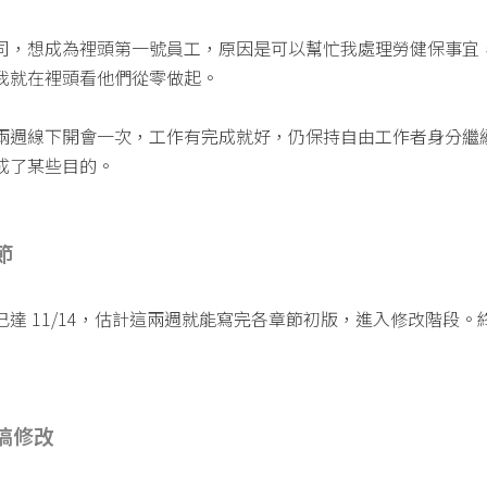
司，想成為裡頭第一號員工，原因是可以幫忙我處理勞健保事宜
我就在裡頭看他們從零做起。
兩週線下開會一次，工作有完成就好，仍保持自由工作者身分繼
成了某些目的。
節
達 11/14，估計這兩週就能寫完各章節初版，進入修改階段。
稿修改