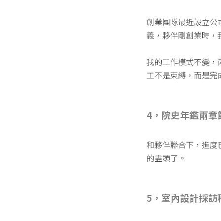
創業團隊最近設立公
義，夥伴剛創業時，
我的工作模式不變，
工不是束縛，而是完
4，院史年鑑兩章
和夥伴聯合下，進度已
的盡頭了。
5，室內設計採訪