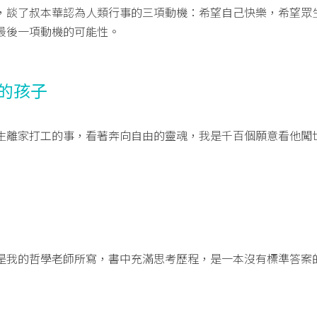
，談了叔本華認為人類行事的三項動機：希望自己快樂，希望眾
最後一項動機的可能性。
走的孩子
生離家打工的事，看著奔向自由的靈魂，我是千百個願意看他闖
是我的哲學老師所寫，書中充滿思考歷程，是一本沒有標準答案