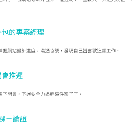
外包的專案經理
掌握網站設計進度，溝通協調，發現自己蠻喜歡這類工作。
開會推遲
線下開會，下週要全力追趕這件案子了。
考課－論證