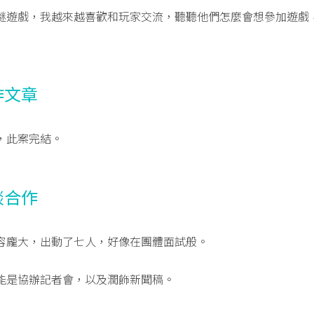
謎遊戲，我越來越喜歡和玩家交流，聽聽他們怎麼會想參加遊戲
作文章
，此案完結。
談合作
容龐大，出動了七人，好像在團體面試般。
能是協辦記者會，以及潤飾新聞稿。