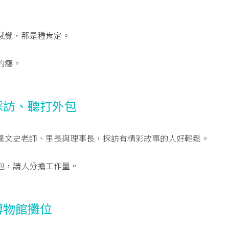
感覺，那是種肯定。
的癮。
採訪、聽打外包
隆文史老師、里長與理事長，採訪有精彩故事的人好輕鬆。
包，請人分擔工作量。
博物館攤位