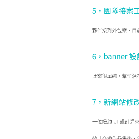
5，團隊接案
夥伴接到外包案，目
6，banner 
此案很單純，幫忙潛
7，新網站修
一位紐約 UI 設計
彼此交換作品集後，