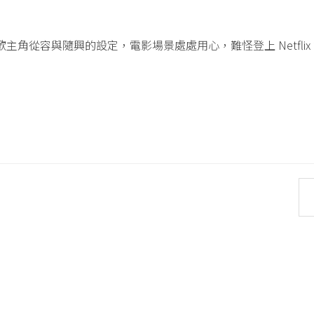
主角從容與隨興的設定，電影場景處處用心，難怪登上 Netflix