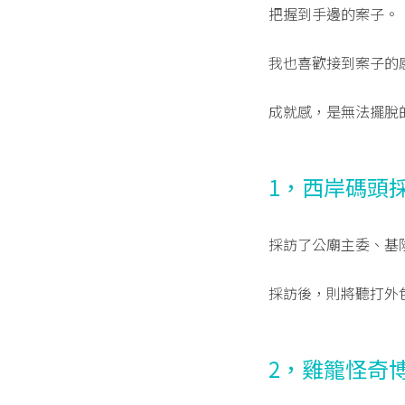
把握到手邊的案子。
我也喜歡接到案子的
成就感，是無法擺脫
1，西岸碼頭
採訪了公廟主委、基
採訪後，則將聽打外
2，雞籠怪奇