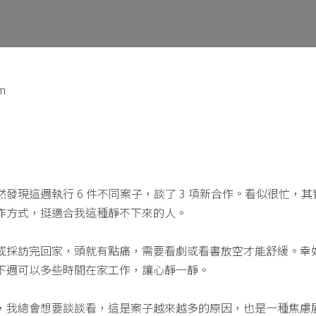
m
發現這週執行 6 件不同案子，談了 3 項新合作。看似很忙，
作方式，挺適合我這種靜不下來的人。
或採訪完回家，頭就有點痛，需要看劇或看書放空才能舒緩。幸
下週可以多些時間在家工作，讓心靜一靜。
，我總會想要談談看，這是案子越來越多的原因，也是一種焦慮