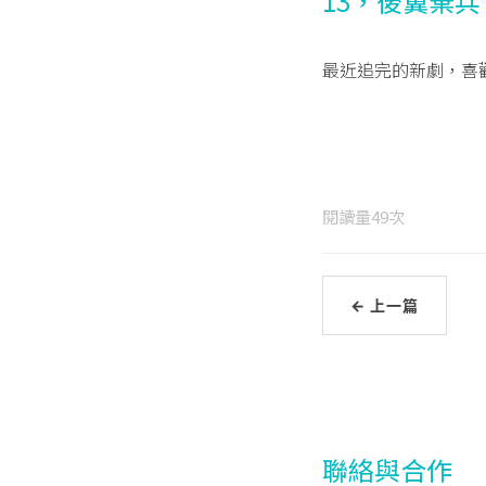
13，後翼棄兵
最近追完的新劇，喜歡
閱讀量
49
次
← 上一篇
聯絡與合作