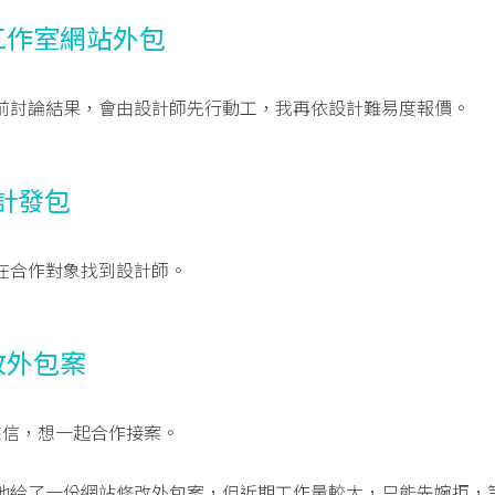
工作室網站外包
前討論結果，會由設計師先行動工，我再依設計難易度報價。
設計發包
在合作對象找到設計師。
改外包案
師來信，想一起合作接案。
他給了一份網站修改外包案，但近期工作量較大，只能先婉拒，