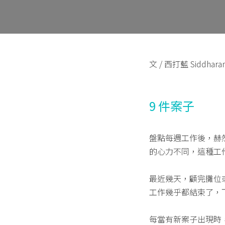
文 / 西打藍 Siddhara
9 件案子
盤點每週工作後，赫然
的心力不同，這種工
最近幾天，顧完攤位
工作幾乎都結束了，
每當有新案子出現時