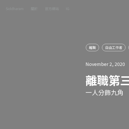
Siddharam
關於
官方網站
IG
離職
自由工作者
November 2, 2020
離職第
一人分飾九角