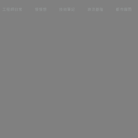
工程師日常
慢慢想
技術筆記
浪流基隆
都市霧雨