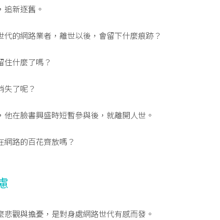
，追新逐舊。
世代的網路業者，離世以後，會留下什麼痕跡？
留住什麼了嗎？
消失了呢？
，他在臉書興盛時短暫參與後，就離開人世。
在網路的百花齊放嗎？
慮
麼悲觀與擔憂，是對身處網路世代有感而發。