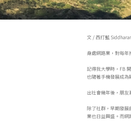
文 / 西打藍 Siddhara
身處網路業，對每年
記得我大學時，FB 開
也隨著手機發展成為
出社會幾年後，朋友漸漸
除了社群，早期發展
業也日益興盛。而網