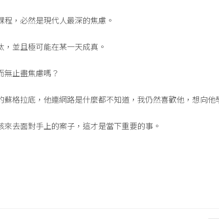
課程，必然是現代人最深的焦慮。
汰，並且極可能在某一天成真。
而無止盡焦慮嗎？
的蘇格拉底，他連網路是什麼都不知道，我仍然喜歡他，想向他
該來去面對手上的案子，這才是當下重要的事。