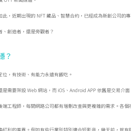
此，近期出現的 NFT 藏品、智慧合約，已經成為新創公司的
者、創造者，還是旁觀者？
穩？
定位，有技術、有能力永遠有飯吃。
要架設 Web 網站，而 iOS、Android APP 依舊是交易介面
後端工程師，每間網路公司都有增刪改查與更複雜的需求。各個
換紅利的差異。例如有些行業別特別適合短影音，幾天前，就有