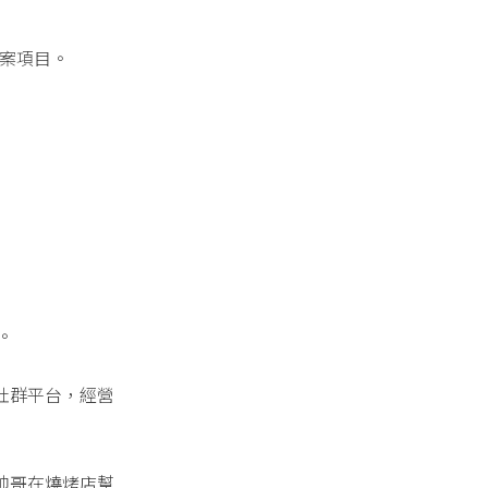
專案項目。
。
社群平台，經營
帥哥在燒烤店幫