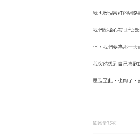
我也發現最紅的網路
我們都擔心被世代淘
但，我們要為那一天
我突然想到自己喜歡
思及至此，也夠了，
閱讀量
75
次