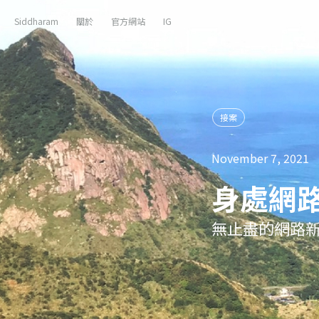
Siddharam
關於
官方網站
IG
接案
November 7, 2021
身處網
無止盡的網路