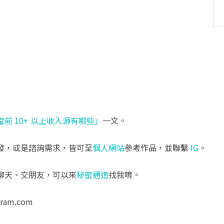
當前 10+ 以上收入源有哪些」
一文。
發，或是諮詢需求，皆可至
個人網站
參考作品，並聯繫
IG
。
聊天、交朋友，可以來
秘密通道
找我唷。
aram.com