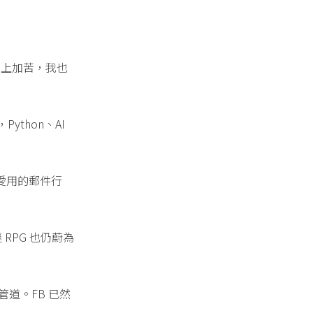
苦上加苦，我也
ython、AI
牌愛用的郵件行
RPG 也仍蔚為
管道。FB 已然