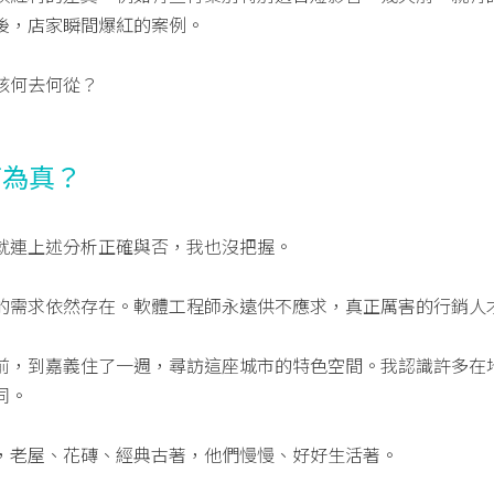
後，店家瞬間爆紅的案例。
該何去何從？
何為真？
就連上述分析正確與否，我也沒把握。
的需求依然存在。軟體工程師永遠供不應求，真正厲害的行銷人
前，到嘉義住了一週，尋訪這座城市的特色空間。我認識許多在
同。
，老屋、花磚、經典古著，他們慢慢、好好生活著。