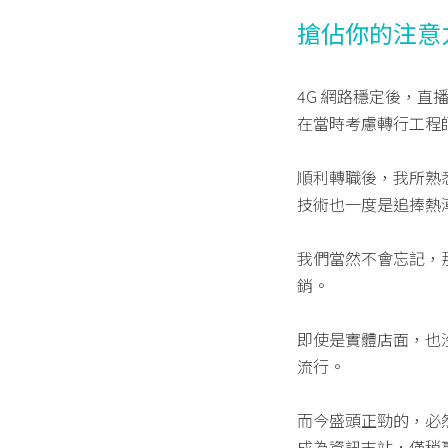
搶佔你的注意
4G 網路穩定後，
在當時考慮轉行工程
順利轉職後，我所熟悉的 
技術也一度是追捧熱
我們當然不會忘記，那
銷。
即使是實體店面，也沒
流行。
而今盛頭正勁的，必然是
成為資訊末站，僅稍贏