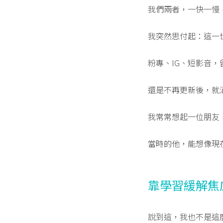
我們兩者，一快一慢
我突然思付起：這一
粉專、IG、短影音，
還是不再更新後，就
我常常想起一位朋友
當時的他，能想像現
靠學習緩解焦
說到這，我也不是這