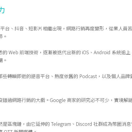
力
直播平台、抖音、短影片相繼出現，網路行銷再度變形，從業人員
師。
Web 前端技術，逐漸被迭代出新的 iOS、Android 系統追上，P
潮。
些轉瞬即逝的語音平台、熱度依舊的 Podcast，以及個人品
錯過網路行銷的大戲。Google 商家的研究必不可少，實境解謎 
區塊鏈，由它延伸的 Telegram、Discord 社群成為幣圈消息
 OTT 新聞媒體。