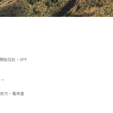
域開始茁壯，APP
升。
錢良方，電商產