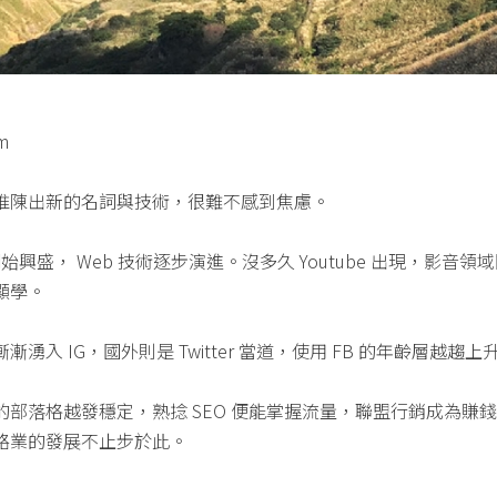
m
推陳出新的名詞與技術，很難不感到焦慮。
始興盛， Web 技術逐步演進。沒多久 Youtube 出現，影音領
顯學。
湧入 IG，國外則是 Twitter 當道，使用 FB 的年齡層越趨上
的部落格越發穩定，熟捻 SEO 便能掌握流量，聯盟行銷成為賺
路業的發展不止步於此。