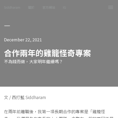
Siddharam
關於
官方網站
IG
Tog
nav
December 22, 2021
合作兩年的雞籠怪奇專案
不為錢而做，大家明年繼續嗎？
文 / 西打藍 Siddharam
在兩年前離職後，我第一項長期合作的專案是「雞籠怪