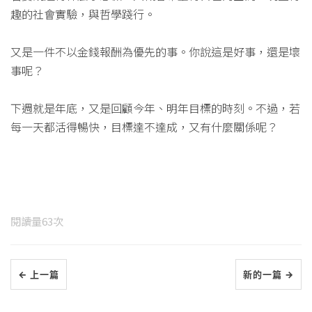
趣的社會實驗，與哲學踐行。
又是一件不以金錢報酬為優先的事。你說這是好事，還是壞
事呢？
下週就是年底，又是回顧今年、明年目標的時刻。不過，若
每一天都活得暢快，目標達不達成，又有什麼關係呢？
閱讀量
63
次
← 上一篇
新的一篇 →