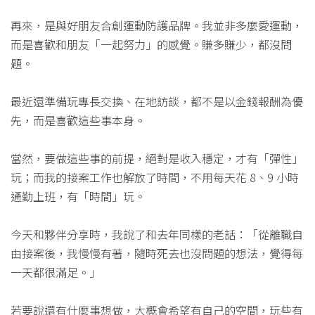
再來，是與好朋友合創運動防護品牌。我並非多麼愛運動，
而是喜歡和朋友「一起努力」的感覺。賺多賺少，都沒問
題。
最近還準備玩專長交換、在地訪談，都不是以金錢報酬為優
先，而是喜歡這些事本身。
當然，要做這些事的前提，絕對是收入穩定，才有「彈性」
玩；而我的接案工作也解放了時間，不用每天花 8、9 小時
通勤上班，有「時間」玩。
今天和夥伴分享時，我說了和去年同樣的老話：「從離職自
由接案後，我慢慢有著，隨時死去也沒問題的想法，覺得每
一天都很滿足。」
若要說還有什麼事想做，大概會希望有自己的空間，玩些有