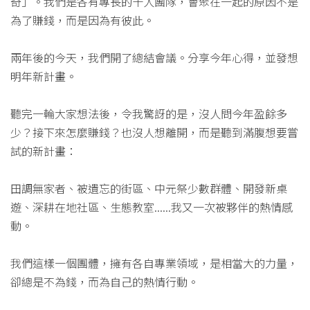
奇」。我們是各有專長的十人團隊，會聚在一起的原因不是
為了賺錢，而是因為有彼此。
兩年後的今天，我們開了總結會議。分享今年心得，並發想
明年新計畫。
聽完一輪大家想法後，令我驚訝的是，沒人問今年盈餘多
少？接下來怎麼賺錢？也沒人想離開，而是聽到滿腹想要嘗
試的新計畫：
田調無家者、被遺忘的街區、中元祭少數群體、開發新桌
遊、深耕在地社區、生態教室......我又一次被夥伴的熱情感
動。
我們這樣一個團體，擁有各自專業領域，是相當大的力量，
卻總是不為錢，而為自己的熱情行動。